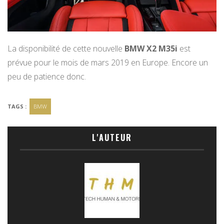
La disponibilité de cette nouvelle
BMW X2 M35i
est
prévue pour le mois de mars 2019 en Europe. Encore un
peu de patience donc.
TAGS :
BMW
L'AUTEUR