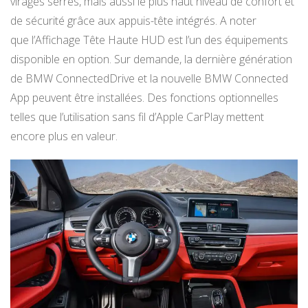
virages serrés, mais aussi le plus haut niveau de confort et
de sécurité grâce aux appuis-tête intégrés. A noter
que l’Affichage Tête Haute HUD est l’un des équipements
disponible en option. Sur demande, la dernière génération
de BMW ConnectedDrive et la nouvelle BMW Connected
App peuvent être installées. Des fonctions optionnelles
telles que l’utilisation sans fil d’Apple CarPlay mettent
encore plus en valeur.