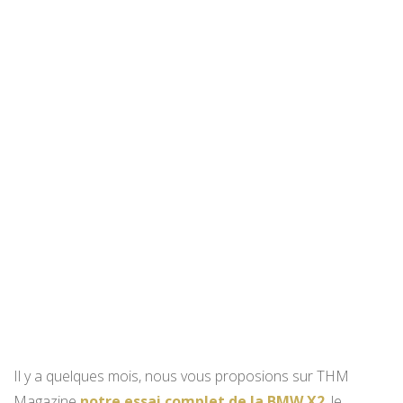
Il y a quelques mois, nous vous proposions sur THM
Magazine
notre essai complet de la BMW X2
, le