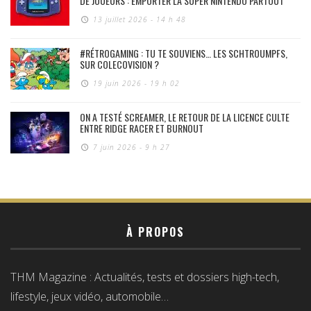
DE JOUEURS : EMPORTER LA SUPER NINTENDO PARTOUT
13 juillet 2026 - 14 h 48
#RÉTROGAMING : TU TE SOUVIENS… LES SCHTROUMPFS,
SUR COLECOVISION ?
19 juin 2026 - 19 h 02
ON A TESTÉ SCREAMER, LE RETOUR DE LA LICENCE CULTE
ENTRE RIDGE RACER ET BURNOUT
7 juin 2026 - 9 h 27
À PROPOS
THM Magazine : Actualités, tests et dossiers high-tech,
lifestyle, jeux vidéo, automobile…