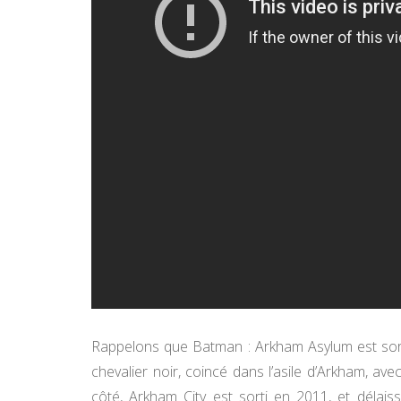
Rappelons que Batman : Arkham Asylum est sorti
chevalier noir, coincé dans l’asile d’Arkham, av
côté, Arkham City est sorti en 2011, et délaiss