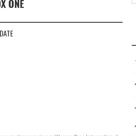
OX ONE
DATE