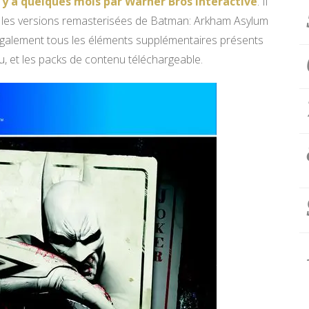
l y a quelques mois par Warner Bros Interactive
. Il
 les versions remasterisées de Batman: Arkham Asylum
 également tous les éléments supplémentaires présents
, et les packs de contenu téléchargeable.