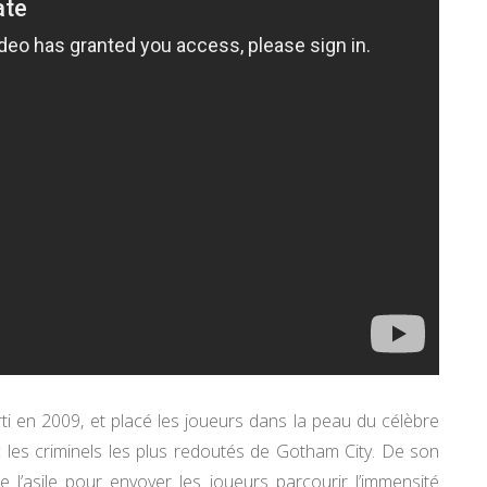
 en 2009, et placé les joueurs dans la peau du célèbre
ec les criminels les plus redoutés de Gotham City. De son
e l’asile pour envoyer les joueurs parcourir l’immensité