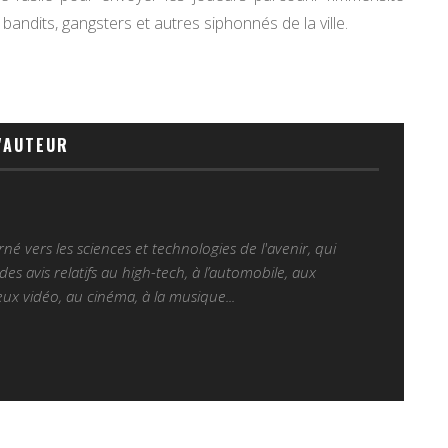
es bandits, gangsters et autres siphonnés de la ville.
'AUTEUR
é vers les sciences et technologies de l'avenir, qui
es avis relatifs au high-tech, à l’automobile, aux
ux vidéo, au cinéma, à la musique...