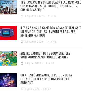
TEST ASSASSIN’S CREED BLACK FLAG RESYNCED
: UN REMASTER SOMPTUEUX QUI SUBLIME UN
GRAND CLASSIQUE
17 juillet 2026 - 10 h 37
IL Y A 25 ANS, LA GAME BOY ADVANCE RÉALISAIT
UN RÊVE DE JOUEURS : EMPORTER LA SUPER
NINTENDO PARTOUT
13 juillet 2026 - 14 h 48
#RÉTROGAMING : TU TE SOUVIENS… LES
SCHTROUMPFS, SUR COLECOVISION ?
19 juin 2026 - 19 h 02
ON A TESTÉ SCREAMER, LE RETOUR DE LA
LICENCE CULTE ENTRE RIDGE RACER ET
BURNOUT
7 juin 2026 - 9 h 27