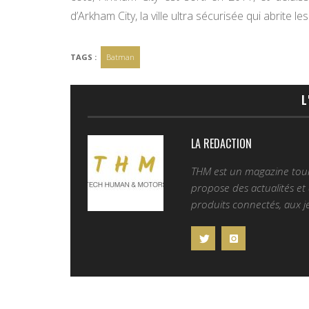
d’Arkham City, la ville ultra sécurisée qui abrite l
TAGS :
Batman
L
LA REDACTION
THM est un magazine tourn
propose des actualités et d
produits connectés, aux je