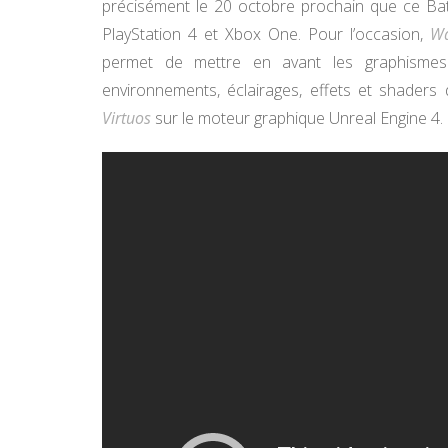
précisément le 20 octobre prochain que ce Bat
PlayStation 4 et Xbox One. Pour l’occasion,
Wa
permet de mettre en avant les graphismes
environnements, éclairages, effets et shaders
Virtuos
sur le moteur graphique Unreal Engine 4.