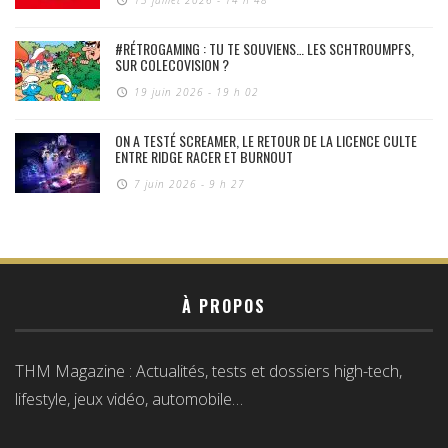
13 juillet 2026 - 14 h 48
#RÉTROGAMING : TU TE SOUVIENS… LES SCHTROUMPFS,
SUR COLECOVISION ?
19 juin 2026 - 19 h 02
ON A TESTÉ SCREAMER, LE RETOUR DE LA LICENCE CULTE
ENTRE RIDGE RACER ET BURNOUT
7 juin 2026 - 9 h 27
À PROPOS
THM Magazine : Actualités, tests et dossiers high-tech,
lifestyle, jeux vidéo, automobile…