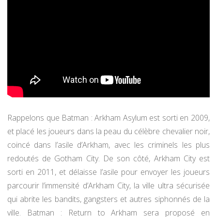
Rappelons que Batman : Arkham Asylum est sorti en 2009,
et placé les joueurs dans la peau du célèbre chevalier noir,
coincé dans l’asile d’Arkham, avec les criminels les plus
redoutés de Gotham City. De son côté, Arkham City est
sorti en 2011, et délaisse l’asile pour envoyer les joueurs
parcourir l’immensité d’Arkham City, la ville ultra sécurisée
qui abrite les bandits, gangsters et autres siphonnés de la
ville. Batman : Return to Arkham sera proposé en