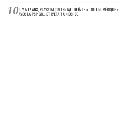
IL Y A 17 ANS, PLAYSTATION TENTAIT DÉJÀ LE « TOUT NUMÉRIQUE »
AVEC LA PSP GO… ET C’ÉTAIT UN ÉCHEC