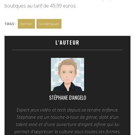
boutiques au tarif de 49,99 euros.
TAGS :
Batman
Suicide Squad
L'AUTEUR
STÉPHANE D'ANGELO
Expert jeux vidéo et tech depuis sa tendre enfance,
Stéphane est un touche-à-tout de génie, doté d'un
talent inné et d'une ouverture d'esprit infinie qui lui
permet d'apprécier la culture sous toutes ses formes.