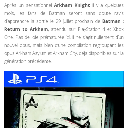
Après un sensationnel
Arkham Knight
il y a quelques
mois, les fans de Batman seront sans doute ravis
d’apprendre la sortie le 29 juillet prochain de
Batman :
Return to Arkham
, attendu sur PlayStation 4 et Xbox
One. Pas de joie prématurée ici, il ne s’agit nullement d’un
nouvel opus, mais bien d’une compilation regroupant les
opus Arkham Asylum et Arkham City, déjà disponibles sur la
génération précédente.