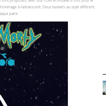
ui sont proposés, avec d’un côté le modèle
B Elite
pour le
 hommage à l’adolescent. Deux baskets au style différent,
aque paire.