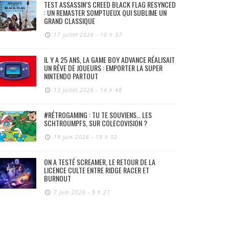
TEST ASSASSIN’S CREED BLACK FLAG RESYNCED
: UN REMASTER SOMPTUEUX QUI SUBLIME UN
GRAND CLASSIQUE
17 juillet 2026 - 10 h 37
IL Y A 25 ANS, LA GAME BOY ADVANCE RÉALISAIT
UN RÊVE DE JOUEURS : EMPORTER LA SUPER
NINTENDO PARTOUT
13 juillet 2026 - 14 h 48
#RÉTROGAMING : TU TE SOUVIENS… LES
SCHTROUMPFS, SUR COLECOVISION ?
19 juin 2026 - 19 h 02
ON A TESTÉ SCREAMER, LE RETOUR DE LA
LICENCE CULTE ENTRE RIDGE RACER ET
BURNOUT
7 juin 2026 - 9 h 27