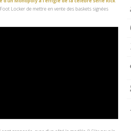
e d’un Monopoly à l’effigie de la célèbre série Rick
ne Foot Locker de mettre en vente des baskets signées