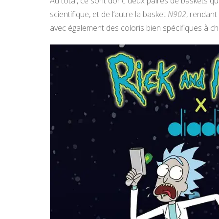
Au total, ce sont donc deux paires de baskets q
scientifique, et de l’autre la basket
N902
, rendant
avec également des coloris bien spécifiques à ch