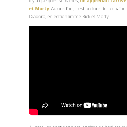
Il y a quelques semaines,
on apprenait l’arrivé
et Morty
. Aujourd’hui, c’est au tour de la chaî
Diadora, en édition limitée Rick et Morty.