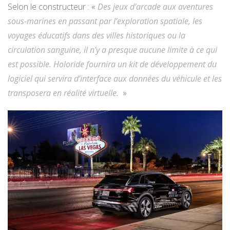
Selon le constructeur : «
Des jeux d’arcade aux aventures
sous-marines en passant par l’exploration spatiale, les
voyages éducatifs dans des villes historiques ou la
circulation sanguine, il n’y a presque aucune limite à ce qui
est possible. Holoride fournira un kit de développement du
logiciel qui servira d’interface aux données du véhicule et les
transposera en réalité virtuelle.
»