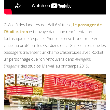
Grâce à des lunettes de réalité virtuelle,
le passager de
l’Audi e-tron
est envoyé dans une représentation
fantastique de l’espace : l’Audi e-tron se transforme en
vaisseau piloté par les Gardiens de la Galaxie alors que les
passagers traversent un champ d’astéroïdes avec Rocket,
un personnage que l’on retrouvera dans
Avengers:
Endgame
des studios Marvel, au printemps 2019.