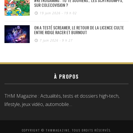
#RÉTROGAMING : TU TE SOUVIENS… LES SCHTROUMPFS,
SUR COLECOVISION ?
19 juin 2026 - 19 h 02
ON A TESTÉ SCREAMER, LE RETOUR DE LA LICENCE CULTE
ENTRE RIDGE RACER ET BURNOUT
7 juin 2026 - 9 h 27
À PROPOS
THM Magazine : Actualités, tests et dossiers high-tech,
lifestyle, jeux vidéo, automobile…
COPYRIGHT © THMMAGAZINE, TOUS DROITS RÉSERVÉS.