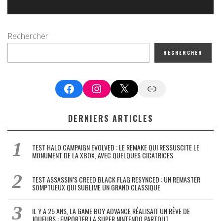
Rechercher
RECHERCHER
Facebook
Instagram
X
Google News
DERNIERS ARTICLES
TEST HALO CAMPAIGN EVOLVED : LE REMAKE QUI RESSUSCITE LE
MONUMENT DE LA XBOX, AVEC QUELQUES CICATRICES
TEST ASSASSIN’S CREED BLACK FLAG RESYNCED : UN REMASTER
SOMPTUEUX QUI SUBLIME UN GRAND CLASSIQUE
IL Y A 25 ANS, LA GAME BOY ADVANCE RÉALISAIT UN RÊVE DE
JOUEURS : EMPORTER LA SUPER NINTENDO PARTOUT