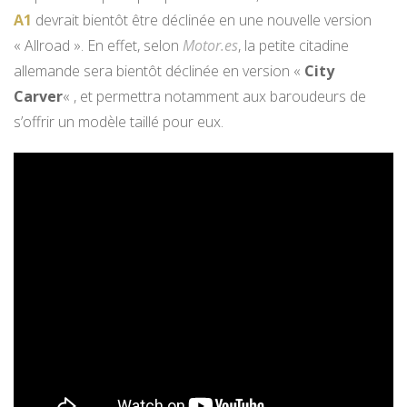
A1
devrait bientôt être déclinée en une nouvelle version
« Allroad ». En effet, selon
Motor.es
, la petite citadine
allemande sera bientôt déclinée en version «
City
Carver
« , et permettra notamment aux baroudeurs de
s’offrir un modèle taillé pour eux.