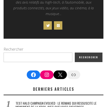
des avis relatifs au high-tech, à l’automobile, aux
produits connectés, aux jeux vidéo, au cinéma, à la
musique...
Rechercher
RECHERCHER
Facebook
Instagram
X
Google News
DERNIERS ARTICLES
TEST HALO CAMPAIGN EVOLVED : LE REMAKE QUI RESSUSCITE LE
MONUMENT DE LA XBOX, AVEC QUELQUES CICATRICES