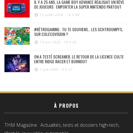
IL Y A 25 ANS, LA GAME BOY ADVANCE RÉALISAIT UN RÊVE
DE JOUEURS : EMPORTER LA SUPER NINTENDO PARTOUT
13 juillet 2026 - 14 h 48
#RÉTROGAMING : TU TE SOUVIENS… LES SCHTROUMPFS,
SUR COLECOVISION ?
19 juin 2026 - 19 h 02
ON A TESTÉ SCREAMER, LE RETOUR DE LA LICENCE CULTE
ENTRE RIDGE RACER ET BURNOUT
7 juin 2026 - 9 h 27
À PROPOS
THM Magazine : Actualités, tests et dossiers high-tech,