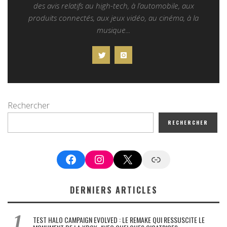
des avis relatifs au high-tech, à l’automobile, aux
produits connectés, aux jeux vidéo, au cinéma, à la
musique...
Rechercher
RECHERCHER
Facebook
Instagram
X
Google News
DERNIERS ARTICLES
TEST HALO CAMPAIGN EVOLVED : LE REMAKE QUI RESSUSCITE LE