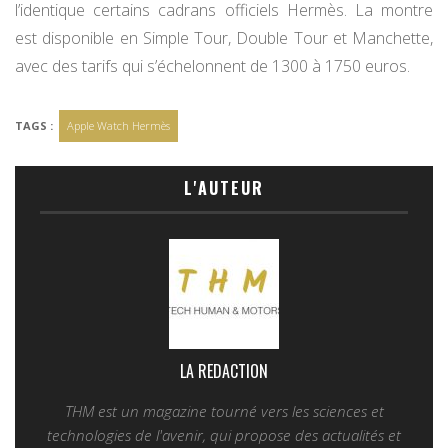
l’identique certains cadrans officiels Hermès. La montre
est disponible en Simple Tour, Double Tour et Manchette,
avec des tarifs qui s’échelonnent de 1300 à 1750 euros.
TAGS :
Apple Watch Hermès
L'AUTEUR
LA REDACTION
THM est un magazine tourné vers les sciences et
technologies de l'avenir, qui propose des actualités et