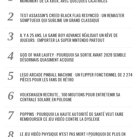
MONUMENT DE LA XBOX, AVEC QUELQUES CICATRICES
TEST ASSASSIN’S CREED BLACK FLAG RESYNCED : UN REMASTER
SOMPTUEUX QUI SUBLIME UN GRAND CLASSIQUE
IL Y A 25 ANS, LA GAME BOY ADVANCE RÉALISAIT UN RÊVE DE
JOUEURS : EMPORTER LA SUPER NINTENDO PARTOUT
GOD OF WAR LAUFEY : POURQUOI SA SORTIE AVANT 2028 SEMBLE
DÉSORMAIS QUASIMENT ACQUISE
LEGO ARCADE PINBALL MACHINE : UN FLIPPER FONCTIONNEL DE 2 274
PIÈCES POUR LES FANS DE RÉTRO
VOLKSWAGEN RECRUTE… 100 MOUTONS POUR ENTRETENIR SA
CENTRALE SOLAIRE EN POLOGNE
POPPINS : POURQUOI LA HAUTE AUTORITÉ DE SANTÉ VEUT FAIRE
REMBOURSER CE JEU VIDÉO CONTRE LA DYSLEXIE
LE JEU VIDÉO PHYSIQUE N’EST PAS MORT ! POURQUOI DE PLUS EN