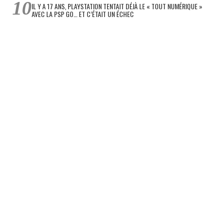
IL Y A 17 ANS, PLAYSTATION TENTAIT DÉJÀ LE « TOUT NUMÉRIQUE »
AVEC LA PSP GO… ET C’ÉTAIT UN ÉCHEC