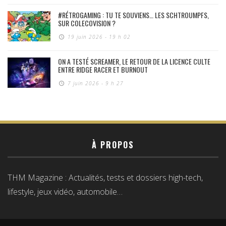
#RÉTROGAMING : TU TE SOUVIENS… LES SCHTROUMPFS,
SUR COLECOVISION ?
19 juin 2026 - 19 h 02
ON A TESTÉ SCREAMER, LE RETOUR DE LA LICENCE CULTE
ENTRE RIDGE RACER ET BURNOUT
7 juin 2026 - 9 h 27
À PROPOS
THM Magazine : Actualités, tests et dossiers high-tech,
lifestyle, jeux vidéo, automobile…