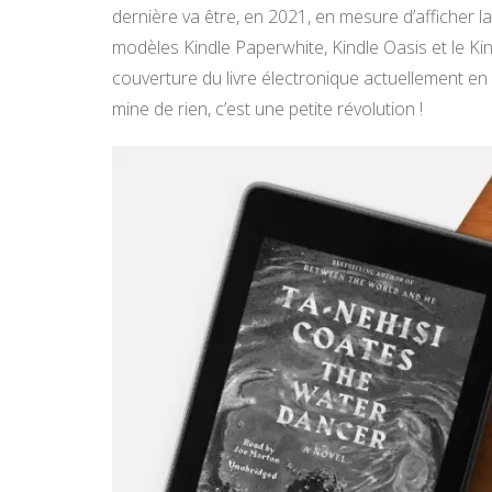
dernière va être, en 2021, en mesure d’afficher la
modèles Kindle Paperwhite, Kindle Oasis et le Ki
couverture du livre électronique actuellement en c
mine de rien, c’est une petite révolution !