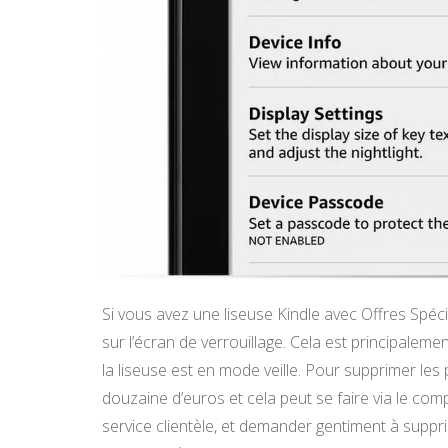
Si vous avez une liseuse Kindle avec Offres Spéc
sur l’écran de verrouillage. Cela est principalemen
la liseuse est en mode veille. Pour supprimer les p
douzaine d’euros et cela peut se faire via le co
service clientèle, et demander gentiment à suppr