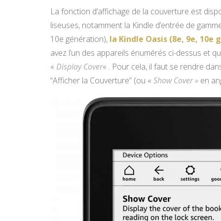
La fonction d’affichage de la couverture est dispo
liseuses, notamment la Kindle d’entrée de gamme (
10e génération),
la Kindle Oasis (8e, 9e, 10e
avez l’un des appareils énumérés ci-dessus et qu’i
«
Display Cover
« . Pour cela, il faut se rendre dan
“Afficher la Couverture” (ou «
Show Cover »
en ang