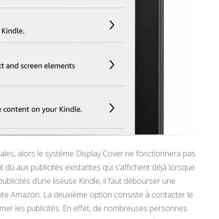
iales, alors le système Display Cover ne fonctionnera pas
t dû aux publicités existantes qui s’affichent déjà lorsque
ublicités d’une liseuse Kindle, il faut débourser une
mpte Amazon. La deuxième option consiste à contacter le
imer les publicités. En effet, de nombreuses personnes