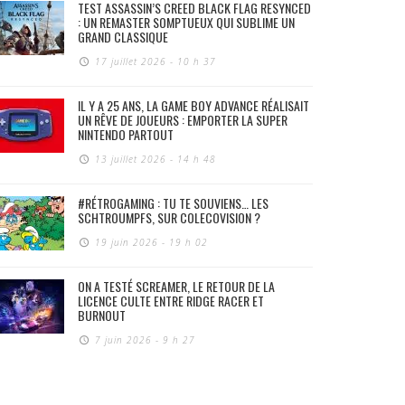
TEST ASSASSIN’S CREED BLACK FLAG RESYNCED
: UN REMASTER SOMPTUEUX QUI SUBLIME UN
GRAND CLASSIQUE
17 juillet 2026 - 10 h 37
IL Y A 25 ANS, LA GAME BOY ADVANCE RÉALISAIT
UN RÊVE DE JOUEURS : EMPORTER LA SUPER
NINTENDO PARTOUT
13 juillet 2026 - 14 h 48
#RÉTROGAMING : TU TE SOUVIENS… LES
SCHTROUMPFS, SUR COLECOVISION ?
19 juin 2026 - 19 h 02
ON A TESTÉ SCREAMER, LE RETOUR DE LA
LICENCE CULTE ENTRE RIDGE RACER ET
BURNOUT
7 juin 2026 - 9 h 27