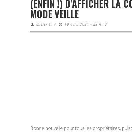
(ENFIN !) D’AFFICHER LA 
MODE VEILLE
Mister L.
/
19 avril 2021 - 22 h 43
Bonne nouvelle pour tous les propriétaires, pui