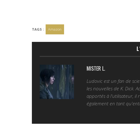
TAGS :
Amazon
L
MISTER L.
Ludovic est un fan de sc
les nouvelles de K. Dick. 
apportés à l'utilisateur, il
également en tant qu'entr