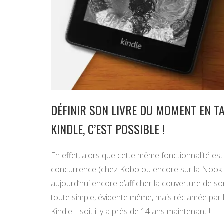
DÉFINIR SON LIVRE DU MOMENT EN TA
KINDLE, C’EST POSSIBLE !
En effet, alors que cette même fonctionnalité es
concurrence (chez Kobo ou encore sur la Nook 
aujourd’hui encore d’afficher la couverture de so
toute simple, évidente même, mais réclamée par l
Kindle… soit il y a près de 14 ans maintenant !