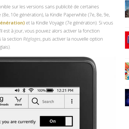
nible sur les versions sans publicité de certaines
8e, 10e génération), la Kindle Paperwhite (7e, 8e, 9e,
 génération)
et la Kindle Voyage (7e génération). Si vous
l est à jour, vous pouvez alors activer la fonction
s la section
Réglages
, puis activer la nouvelle option
lais).