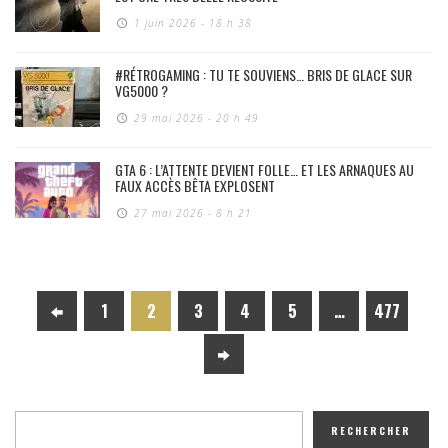
1 juin 2026 - 18 h 38
#RÉTROGAMING : TU TE SOUVIENS… BRIS DE GLACE SUR
VG5000 ?
29 mai 2026 - 20 h 49
GTA 6 : L’ATTENTE DEVIENT FOLLE… ET LES ARNAQUES AU
FAUX ACCÈS BÊTA EXPLOSENT
27 mai 2026 - 8 h 21
1
2
3
4
5
…
477
RECHERCHER