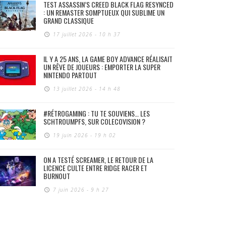
TEST ASSASSIN’S CREED BLACK FLAG RESYNCED
: UN REMASTER SOMPTUEUX QUI SUBLIME UN
GRAND CLASSIQUE
17 juillet 2026 - 10 h 37
IL Y A 25 ANS, LA GAME BOY ADVANCE RÉALISAIT
UN RÊVE DE JOUEURS : EMPORTER LA SUPER
NINTENDO PARTOUT
13 juillet 2026 - 14 h 48
#RÉTROGAMING : TU TE SOUVIENS… LES
SCHTROUMPFS, SUR COLECOVISION ?
19 juin 2026 - 19 h 02
ON A TESTÉ SCREAMER, LE RETOUR DE LA
LICENCE CULTE ENTRE RIDGE RACER ET
BURNOUT
7 juin 2026 - 9 h 27