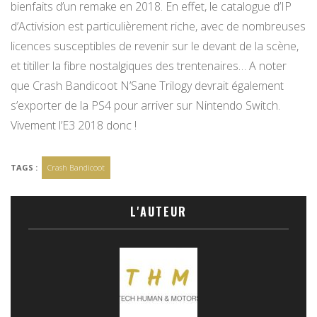
bienfaits d’un remake en 2018. En effet, le catalogue d’IP
d’Activision est particulièrement riche, avec de nombreuses
licences susceptibles de revenir sur le devant de la scène,
et titiller la fibre nostalgiques des trentenaires… A noter
que Crash Bandicoot N’Sane Trilogy devrait également
s’exporter de la PS4 pour arriver sur Nintendo Switch.
Vivement l’E3 2018 donc !
TAGS :
Crash Bandicoot
L'AUTEUR