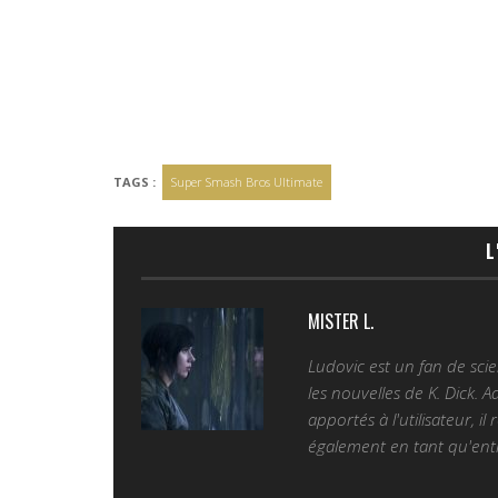
TAGS :
Super Smash Bros Ultimate
L
MISTER L.
Ludovic est un fan de sc
les nouvelles de K. Dick. 
apportés à l'utilisateur, il
également en tant qu'entr