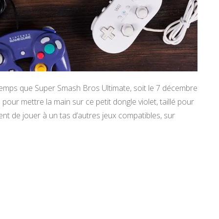
emps que Super Smash Bros Ultimate, soit le 7 décembre
pour mettre la main sur ce petit dongle violet, taillé pour
t de jouer à un tas d’autres jeux compatibles, sur