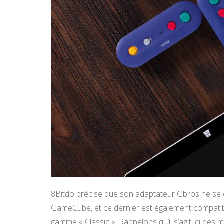
8Bitdo précise que son adaptateur Gbros ne se c
GameCube, et ce dernier est également compatib
gamme « Classic ». Rappelons qu’il s’agit ici des