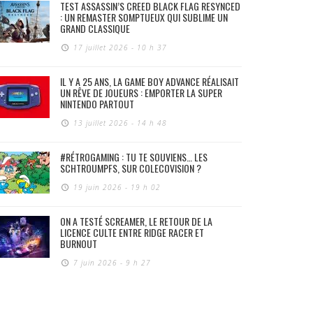
TEST ASSASSIN’S CREED BLACK FLAG RESYNCED
: UN REMASTER SOMPTUEUX QUI SUBLIME UN
GRAND CLASSIQUE
17 juillet 2026 - 10 h 37
IL Y A 25 ANS, LA GAME BOY ADVANCE RÉALISAIT
UN RÊVE DE JOUEURS : EMPORTER LA SUPER
NINTENDO PARTOUT
13 juillet 2026 - 14 h 48
#RÉTROGAMING : TU TE SOUVIENS… LES
SCHTROUMPFS, SUR COLECOVISION ?
19 juin 2026 - 19 h 02
ON A TESTÉ SCREAMER, LE RETOUR DE LA
LICENCE CULTE ENTRE RIDGE RACER ET
BURNOUT
7 juin 2026 - 9 h 27