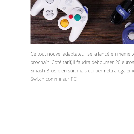
Ce tout nouvel adaptateur sera lancé en même t
prochain. Côté tarif, il faudra débourser 20 euros 
Smash Bros bien sûr, mais qui permettra égalemen
Switch comme sur PC.