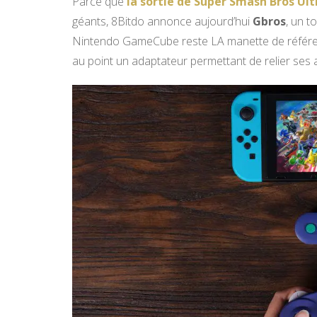
Parce que
la sortie de Super Smash Bros Ul
géants, 8Bitdo annonce aujourd’hui
Gbros
, un t
Nintendo GameCube reste LA manette de référen
au point un adaptateur permettant de relier ses 