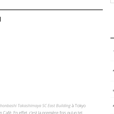
N
ihonbashi Takashimaya SC East Building
à Tokyo
afé. En effet, c’est la première fois qu’un tel