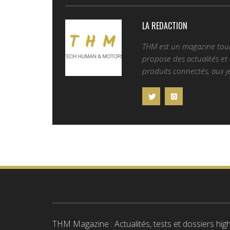
LA REDACTION
THM est un magazine tourn
propose des actualités et d
produits connectés, aux je
THM Magazine : Actualités, tests et dossiers high-