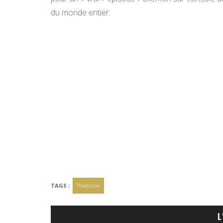
du monde entier.
TAGS :
Pokémon
L