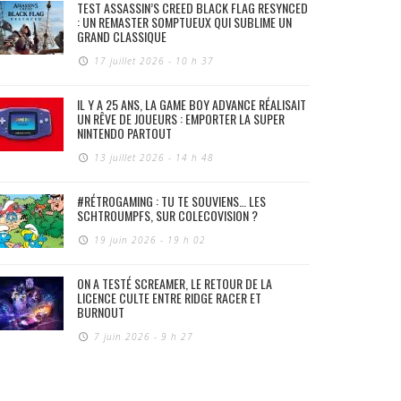
TEST ASSASSIN’S CREED BLACK FLAG RESYNCED
: UN REMASTER SOMPTUEUX QUI SUBLIME UN
GRAND CLASSIQUE
17 juillet 2026 - 10 h 37
IL Y A 25 ANS, LA GAME BOY ADVANCE RÉALISAIT
UN RÊVE DE JOUEURS : EMPORTER LA SUPER
NINTENDO PARTOUT
13 juillet 2026 - 14 h 48
#RÉTROGAMING : TU TE SOUVIENS… LES
SCHTROUMPFS, SUR COLECOVISION ?
19 juin 2026 - 19 h 02
ON A TESTÉ SCREAMER, LE RETOUR DE LA
LICENCE CULTE ENTRE RIDGE RACER ET
BURNOUT
7 juin 2026 - 9 h 27