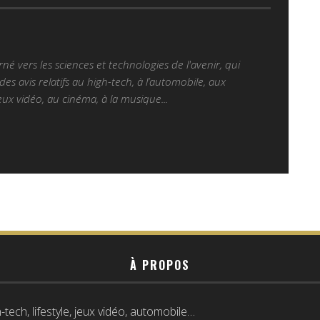
é vers les sciences et technologies de l'avenir, qui
es avis relatifs au high-tech, à l’automobile, aux
ux vidéo, au cinéma, à la musique...
À PROPOS
tech, lifestyle, jeux vidéo, automobile…