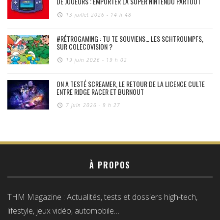
DE JOUEURS : EMPORTER LA SUPER NINTENDO PARTOUT
13 juillet 2026 - 14 h 48
#RÉTROGAMING : TU TE SOUVIENS… LES SCHTROUMPFS,
SUR COLECOVISION ?
19 juin 2026 - 19 h 02
ON A TESTÉ SCREAMER, LE RETOUR DE LA LICENCE CULTE
ENTRE RIDGE RACER ET BURNOUT
7 juin 2026 - 9 h 27
À PROPOS
THM Magazine : Actualités, tests et dossiers high-tech,
lifestyle, jeux vidéo, automobile…