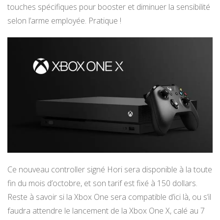
touches spécifiques pour booster et diminuer la sensibilité
selon l’arme employée. Pratique !
Ce nouveau controller signé Hori sera disponible à la toute
fin du mois d’octobre, et son tarif est fixé à 150 dollars.
Reste à savoir si la Xbox One sera compatible d’ici là, ou s’il
faudra attendre le lancement de la Xbox One X, calé au 7