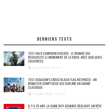
DERNIERS TESTS
TEST HALO CAMPAIGN EVOLVED : LE REMAKE QUI
RESSUSCITE LE MONUMENT DE LA XBOX, AVEC QUELQUES
CICATRICES
4 août 2026 - 10 h 17
TEST ASSASSIN’S CREED BLACK FLAG RESYNCED : UN
REMASTER SOMPTUEUX QUI SUBLIME UN GRAND
CLASSIQUE
17 juillet 2026 - 10 h 37
IL Y A 25 ANS, LA GAME BOY ADVANCE RÉALISAIT UN RÊVE