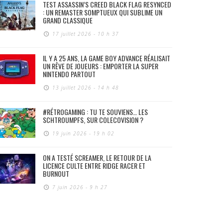
TEST ASSASSIN’S CREED BLACK FLAG RESYNCED
: UN REMASTER SOMPTUEUX QUI SUBLIME UN
GRAND CLASSIQUE
17 juillet 2026 - 10 h 37
IL Y A 25 ANS, LA GAME BOY ADVANCE RÉALISAIT
UN RÊVE DE JOUEURS : EMPORTER LA SUPER
NINTENDO PARTOUT
13 juillet 2026 - 14 h 48
#RÉTROGAMING : TU TE SOUVIENS… LES
SCHTROUMPFS, SUR COLECOVISION ?
19 juin 2026 - 19 h 02
ON A TESTÉ SCREAMER, LE RETOUR DE LA
LICENCE CULTE ENTRE RIDGE RACER ET
BURNOUT
7 juin 2026 - 9 h 27