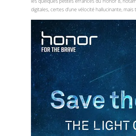
les quelques petites errances du Honor 8, nota
digitales, certes d’une vélocité hallucinante, mais 