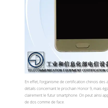
En effet, l’organisme de certification chinois des
détails concernant le prochain Honor 9, mais ég
clairement le futur smartphone. On peut ainsi ap
de dos comme de face.