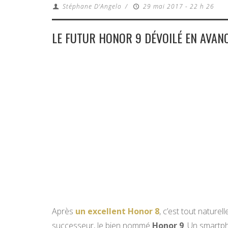
Stéphane D'Angelo
/
29 mai 2017 - 22 h 26
LE FUTUR HONOR 9 DÉVOILÉ EN AVANC
Après
un excellent Honor 8
, c’est tout nature
successeur, le bien nommé
Honor 9
. Un smartp