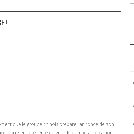
E !
llement que le groupe chinois prépare l’annonce de son
hone qui sera présenté en grande pompe à l’occasion