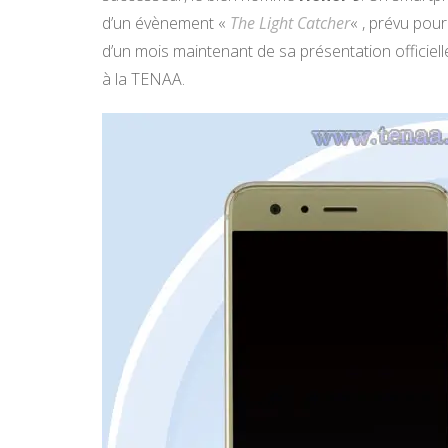
d’un évènement «
The Light Catcher
« , prévu pour
d’un mois maintenant de sa présentation officiell
à la TENAA.