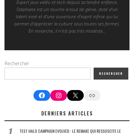
Expert jeux vidéo et tech depuis sa tendre enfance,
Stéphane est un touche-à-tout de génie, doté d'un
talent inné et d'une ouverture d'esprit infinie qui lui
permet d'apprécier la culture sous toutes ses formes.
En revanche, il n'est pas très modeste...
Rechercher
RECHERCHER
Facebook
Instagram
X
Google News
DERNIERS ARTICLES
TEST HALO CAMPAIGN EVOLVED : LE REMAKE QUI RESSUSCITE LE