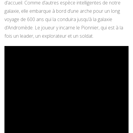
d’accueil. Comme d’autres espèce intelligentes de notre
galaxie, elle embarque à bord d’une arche pour un long
voyage de 600 ans qui la conduira jusqu’à la galaxie
d’Andromède. Le joueur y incarne le Pionnier, qui est à la
fois un leader, un explorateur et un soldat.