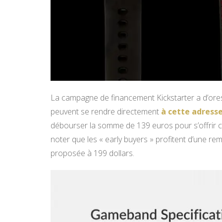
La campagne de financement Kickstarter a d’ores e
peuvent se rendre directement
à cette adress
débourser la somme de 139 euros pour s’offrir c
noter que les « early buyers » profitent d’une rem
proposée à 199 dollars.