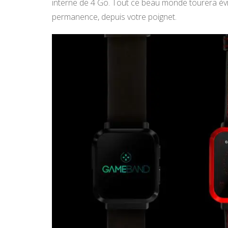
interne de 4 Go. Tout ce beau monde tourera év
permanence, depuis votre poignet.