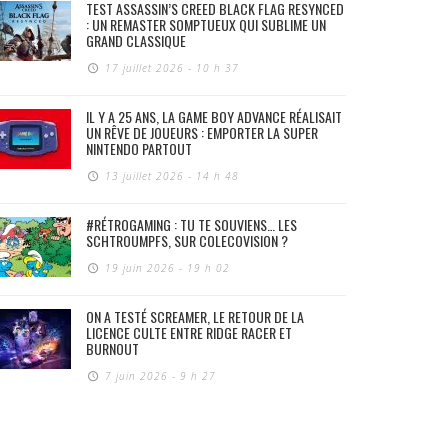
TEST ASSASSIN’S CREED BLACK FLAG RESYNCED
: UN REMASTER SOMPTUEUX QUI SUBLIME UN
GRAND CLASSIQUE
17 juillet 2026 - 10 h 37
IL Y A 25 ANS, LA GAME BOY ADVANCE RÉALISAIT
UN RÊVE DE JOUEURS : EMPORTER LA SUPER
NINTENDO PARTOUT
13 juillet 2026 - 14 h 48
#RÉTROGAMING : TU TE SOUVIENS… LES
SCHTROUMPFS, SUR COLECOVISION ?
19 juin 2026 - 19 h 02
ON A TESTÉ SCREAMER, LE RETOUR DE LA
LICENCE CULTE ENTRE RIDGE RACER ET
BURNOUT
7 juin 2026 - 9 h 27