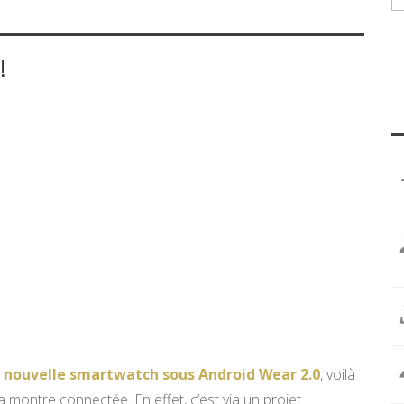
!
x nouvelle smartwatch sous Android Wear 2.0
, voilà
a montre connectée. En effet, c’est via un projet