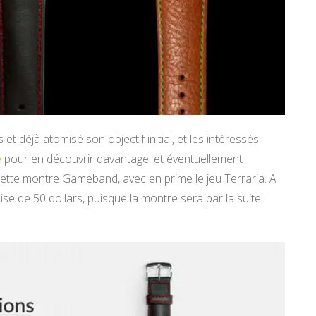
t déjà atomisé son objectif initial, et les intéressés
e
pour en découvrir davantage, et éventuellement
ette montre Gameband, avec en prime le jeu Terraria. A
ise de 50 dollars, puisque la montre sera par la suite