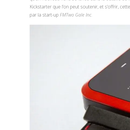
Kickstarter que l’on peut soutenir, et s’offrir, ce
par la start-up
FMTwo Gale Inc
.