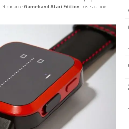
tte étonnante
Gameband Atari Edition
, mise au point