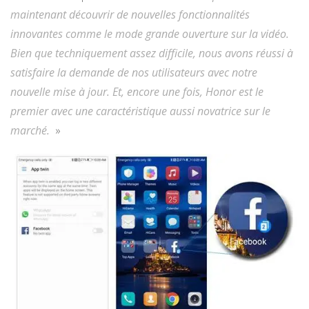
maintenant découvrir de nouvelles fonctionnalités
innovantes comme le mode grande ouverture sur la vidéo.
Bien que techniquement assez difficile, nous avons réussi à
satisfaire la demande de nos utilisateurs avec notre
nouvelle mise à jour. Et, encore une fois, Honor est le
premier avec une caractéristique aussi novatrice sur le
marché.
»