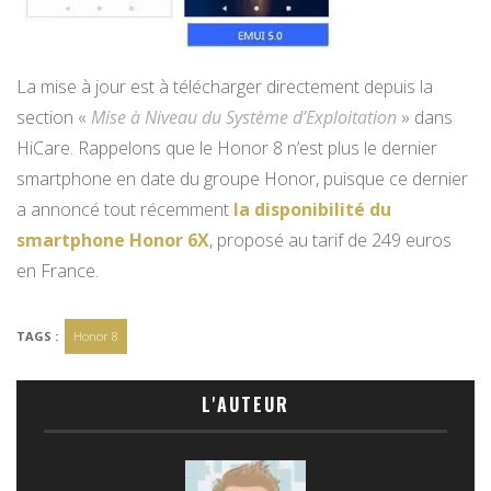
La mise à jour est à télécharger directement depuis la
section «
Mise à Niveau du Système d’Exploitation
» dans
HiCare. Rappelons que le Honor 8 n’est plus le dernier
smartphone en date du groupe Honor, puisque ce dernier
a annoncé tout récemment
la disponibilité du
smartphone Honor 6X
, proposé au tarif de 249 euros
en France.
TAGS :
Honor 8
L'AUTEUR