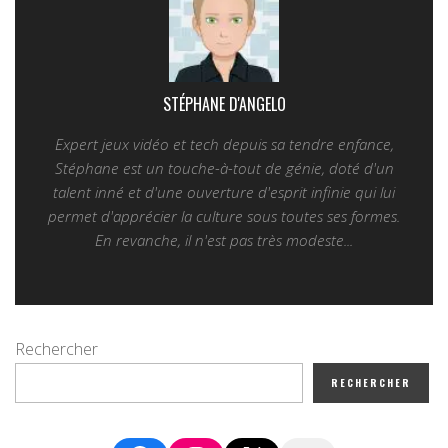
STÉPHANE D'ANGELO
Expert jeux vidéo et tech depuis sa tendre enfance,
Stéphane est un touche-à-tout de génie, doté d'un
talent inné et d'une ouverture d'esprit infinie qui lui
permet d'apprécier la culture sous toutes ses formes.
En revanche, il n'est pas très modeste...
Rechercher
RECHERCHER