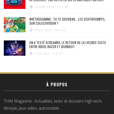
13 juillet 2026 - 14 h 48
#RÉTROGAMING : TU TE SOUVIENS… LES SCHTROUMPFS,
SUR COLECOVISION ?
19 juin 2026 - 19 h 02
ON A TESTÉ SCREAMER, LE RETOUR DE LA LICENCE CULTE
ENTRE RIDGE RACER ET BURNOUT
7 juin 2026 - 9 h 27
À PROPOS
THM Magazine : Actualités, tests et dossiers high-tech,
lifestyle, jeux vidéo, automobile…