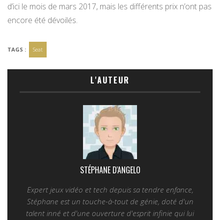
d’ici le mois de mars 2017, mais les différents prix n’ont pas
encore été dévoilés.
TAGS :
Seat
L'AUTEUR
STÉPHANE D'ANGELO
Expert jeux vidéo et tech depuis sa tendre enfance,
Stéphane est un touche-à-tout de génie, doté d'un
talent inné et d'une ouverture d'esprit infinie qui lui