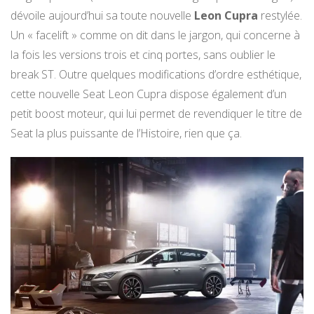
dévoile aujourd’hui sa toute nouvelle
Leon Cupra
restylée.
Un « facelift » comme on dit dans le jargon, qui concerne à
la fois les versions trois et cinq portes, sans oublier le
break ST. Outre quelques modifications d’ordre esthétique,
cette nouvelle Seat Leon Cupra dispose également d’un
petit boost moteur, qui lui permet de revendiquer le titre de
Seat la plus puissante de l’Histoire, rien que ça.