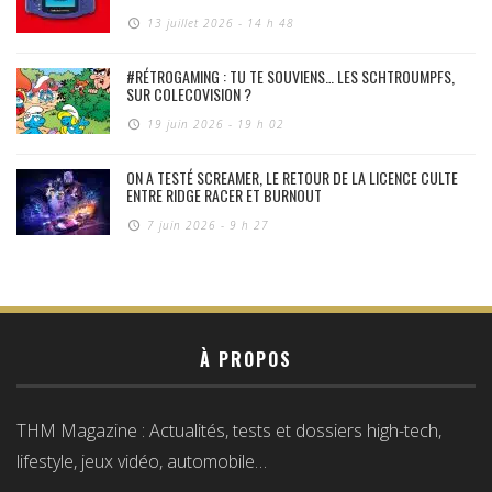
13 juillet 2026 - 14 h 48
#RÉTROGAMING : TU TE SOUVIENS… LES SCHTROUMPFS,
SUR COLECOVISION ?
19 juin 2026 - 19 h 02
ON A TESTÉ SCREAMER, LE RETOUR DE LA LICENCE CULTE
ENTRE RIDGE RACER ET BURNOUT
7 juin 2026 - 9 h 27
À PROPOS
THM Magazine : Actualités, tests et dossiers high-tech,
lifestyle, jeux vidéo, automobile…