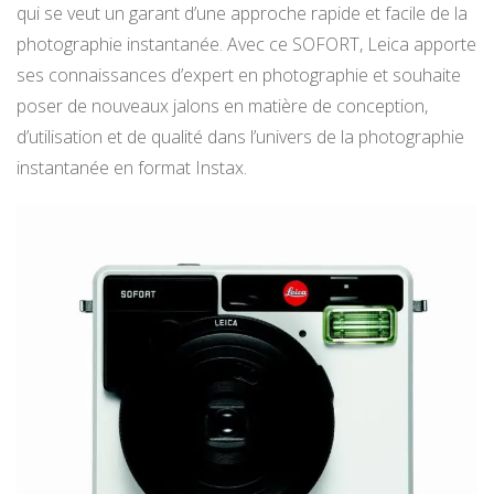
qui se veut un garant d’une approche rapide et facile de la
photographie instantanée. Avec ce SOFORT, Leica apporte
ses connaissances d’expert en photographie et souhaite
poser de nouveaux jalons en matière de conception,
d’utilisation et de qualité dans l’univers de la photographie
instantanée en format Instax.