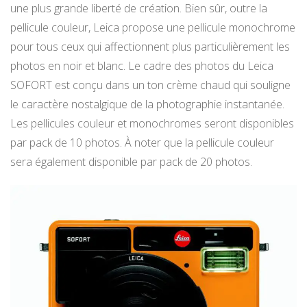
une plus grande liberté de création. Bien sûr, outre la
pellicule couleur, Leica propose une pellicule monochrome
pour tous ceux qui affectionnent plus particulièrement les
photos en noir et blanc. Le cadre des photos du Leica
SOFORT est conçu dans un ton crème chaud qui souligne
le caractère nostalgique de la photographie instantanée.
Les pellicules couleur et monochromes seront disponibles
par pack de 10 photos. À noter que la pellicule couleur
sera également disponible par pack de 20 photos.