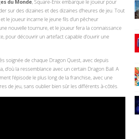
iges du Monde
, Square-Enix embarque le joueur pour
er sur des dizaines et des dizaines d’heures de jeu. Tout
et le joueur incarne le jeune fils d’un pêcheur
une nouvelle tournure, et le joueur fera la connaissance
e, pour découvrir un artefact capable d’ouvrir une
 très soignée de chaque Dragon Quest, avec depuis
a, d’où la ressemblance avec un certain Dragon Ball. A
ent l’épisode le plus long de la franchise, avec une
es de jeu, sans oublier bien sûr les différents à-côtés.