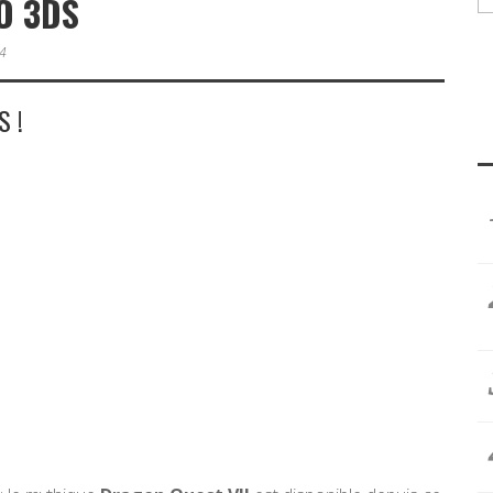
O 3DS
4
S !