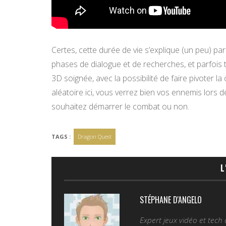
Certes, cette durée de vie s’explique (un peu) p
phases de dialogue et de recherches, et parfois
3D soignée, avec la possibilité de faire pivoter 
aléatoire ici, vous verrez bien vos ennemis lors 
souhaitez démarrer le combat ou non.
TAGS :
Dragon Quest
L
STÉPHANE D'ANGELO
Expert jeux vidéo et tech