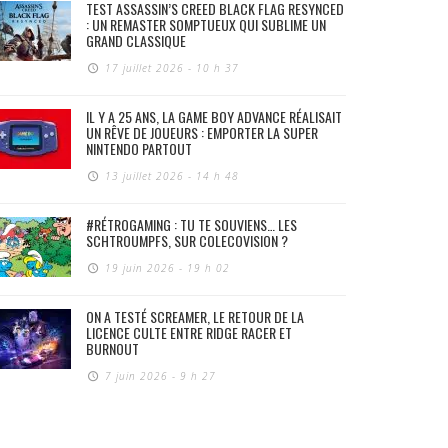
TEST ASSASSIN’S CREED BLACK FLAG RESYNCED
: UN REMASTER SOMPTUEUX QUI SUBLIME UN
GRAND CLASSIQUE
17 juillet 2026 - 10 h 37
IL Y A 25 ANS, LA GAME BOY ADVANCE RÉALISAIT
UN RÊVE DE JOUEURS : EMPORTER LA SUPER
NINTENDO PARTOUT
13 juillet 2026 - 14 h 48
#RÉTROGAMING : TU TE SOUVIENS… LES
SCHTROUMPFS, SUR COLECOVISION ?
19 juin 2026 - 19 h 02
ON A TESTÉ SCREAMER, LE RETOUR DE LA
LICENCE CULTE ENTRE RIDGE RACER ET
BURNOUT
7 juin 2026 - 9 h 27