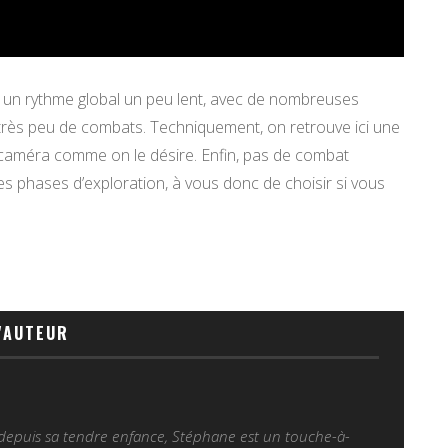
ar un rythme global un peu lent, avec de nombreuses
 très peu de combats. Techniquement, on retrouve ici une
la caméra comme on le désire. Enfin, pas de combat
des phases d’exploration, à vous donc de choisir si vous
'AUTEUR
 depuis sa tendre enfance, Stéphane est un touche-à-