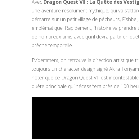
Avec
Dragon Quest VII : La Quête des Vest
une aventure résolument mythique, qui va s’attard
démarre sur un petit village de pêcheurs, Fishbel, 
emblématique. Rapidement, l’histoire va prendre 
de nombreux amis avec qui il devra partir en quêt
brèche temporelle.
Evidemment, on retrouve la direction artistique
toujours un character design signé Akira Toriyam
noter que ce Dragon Quest VII est incontestablem
quête principale qui nécessitera près de 100 heur