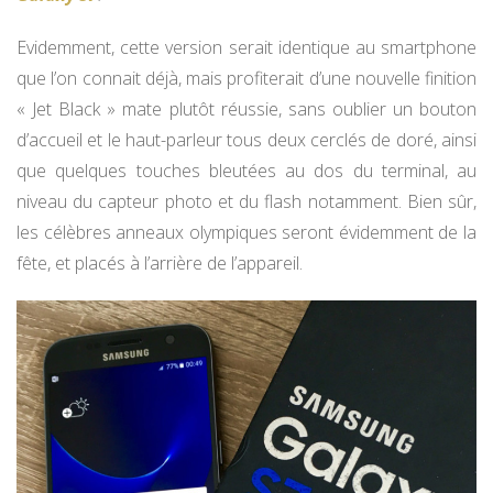
Evidemment, cette version serait identique au smartphone
que l’on connait déjà, mais profiterait d’une nouvelle finition
« Jet Black » mate plutôt réussie, sans oublier un bouton
d’accueil et le haut-parleur tous deux cerclés de doré, ainsi
que quelques touches bleutées au dos du terminal, au
niveau du capteur photo et du flash notamment. Bien sûr,
les célèbres anneaux olympiques seront évidemment de la
fête, et placés à l’arrière de l’appareil.