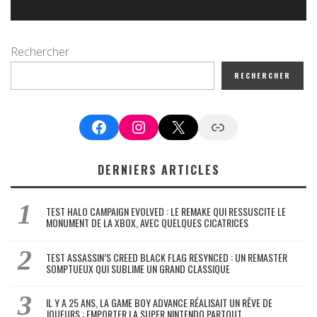
Rechercher
RECHERCHER
Facebook
Instagram
X
Google News
DERNIERS ARTICLES
TEST HALO CAMPAIGN EVOLVED : LE REMAKE QUI RESSUSCITE LE
MONUMENT DE LA XBOX, AVEC QUELQUES CICATRICES
TEST ASSASSIN’S CREED BLACK FLAG RESYNCED : UN REMASTER
SOMPTUEUX QUI SUBLIME UN GRAND CLASSIQUE
IL Y A 25 ANS, LA GAME BOY ADVANCE RÉALISAIT UN RÊVE DE
JOUEURS : EMPORTER LA SUPER NINTENDO PARTOUT