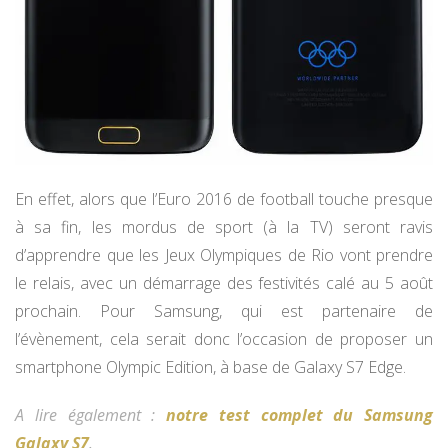
En effet, alors que l’Euro 2016 de football touche presque
à sa fin, les mordus de sport (à la TV) seront ravis
d’apprendre que les Jeux Olympiques de Rio vont prendre
le relais, avec un démarrage des festivités calé au 5 août
prochain. Pour Samsung, qui est partenaire de
l’évènement, cela serait donc l’occasion de proposer un
smartphone Olympic Edition, à base de Galaxy S7 Edge.
A lire également :
notre test complet du Samsung
Galaxy S7
.