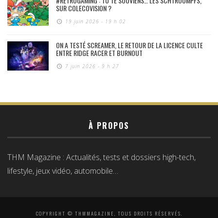
#RÉTROGAMING : TU TE SOUVIENS… LES SCHTROUMPFS,
SUR COLECOVISION ?
19 juin 2026 - 19 h 02
ON A TESTÉ SCREAMER, LE RETOUR DE LA LICENCE CULTE
ENTRE RIDGE RACER ET BURNOUT
7 juin 2026 - 9 h 27
À PROPOS
THM Magazine : Actualités, tests et dossiers high-tech,
lifestyle, jeux vidéo, automobile…
COPYRIGHT © THMMAGAZINE, TOUS DROITS RÉSERVÉS.