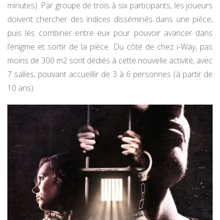
minutes). Par groupe de trois à six participants, les joueurs
doivent chercher des indices disséminés dans une pièce,
puis les combiner entre eux pour pouvoir avancer dans
l’énigme et sortir de la pièce. Du côté de chez i-Way, pas
moins de 300 m2 sont dédiés à cette nouvelle activité, avec
7 salles, pouvant accueillir de 3 à 6 personnes (à partir de
10 ans).