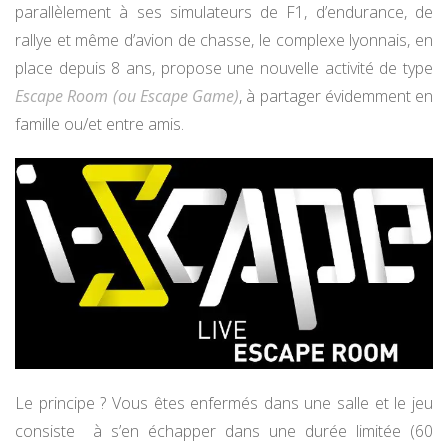
parallèlement à ses simulateurs de F1, d’endurance, de
rallye et même d’avion de chasse, le complexe lyonnais, en
place depuis 8 ans, propose une nouvelle activité de type
Escape Room (ou Escape Game)
, à partager évidemment en
famille ou/et entre amis.
Le principe ? Vous êtes enfermés dans une salle et le jeu
consiste à s’en échapper dans une durée limitée (60