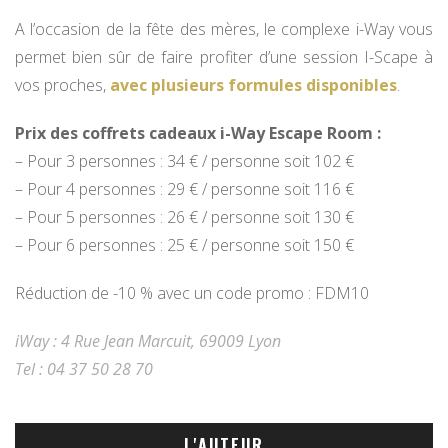
A l’occasion de la fête des mères, le complexe i-Way vous
permet bien sûr de faire profiter d’une session I-Scape à
vos proches,
avec plusieurs formules disponibles
.
Prix des coffrets cadeaux i-Way Escape Room :
– Pour 3 personnes : 34 € / personne soit 102 €
– Pour 4 personnes : 29 € / personne soit 116 €
– Pour 5 personnes : 26 € / personne soit 130 €
– Pour 6 personnes : 25 € / personne soit 150 €
Réduction de -10 % avec un code promo : FDM10
iWay : 4 Rue Jean Marcuit, 69009 Lyon
Tel : 04 37 50 28 70
L'AUTEUR