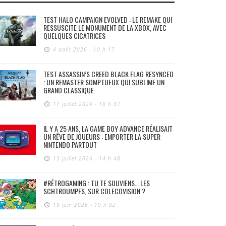
TEST HALO CAMPAIGN EVOLVED : LE REMAKE QUI
RESSUSCITE LE MONUMENT DE LA XBOX, AVEC
QUELQUES CICATRICES
4 août 2026 - 10 h 17
TEST ASSASSIN’S CREED BLACK FLAG RESYNCED
: UN REMASTER SOMPTUEUX QUI SUBLIME UN
GRAND CLASSIQUE
17 juillet 2026 - 10 h 37
IL Y A 25 ANS, LA GAME BOY ADVANCE RÉALISAIT
UN RÊVE DE JOUEURS : EMPORTER LA SUPER
NINTENDO PARTOUT
13 juillet 2026 - 14 h 48
#RÉTROGAMING : TU TE SOUVIENS… LES
SCHTROUMPFS, SUR COLECOVISION ?
19 juin 2026 - 19 h 02