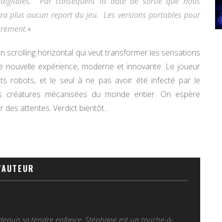
 digitales.
Par conséquent la date de sortie que nous
ura plus aucun report du jeu.
Les versions portables pour
urement.
«
n scrolling horizontal qui veut transformer les sensations
e nouvelle expérience, moderne et innovante. Le joueur
s robots, et le seul à ne pas avoir été infecté par le
les créatures mécanisées du monde entier. On espère
 des attentes. Verdict bientôt…
'AUTEUR
 depuis sa tendre enfance, Stéphane est un touche-à-