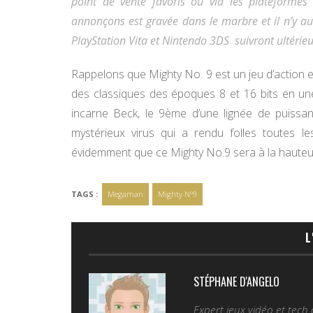
point de vente favoris ou via les plateformes
annonçons est gravée dans le marbre et il n’y a
PlayStation Vita et Nintendo 3DS suivront ultérie
Rappelons que Mighty No. 9 est un jeu d’action e
des classiques des époques 8 et 16 bits en un
incarne Beck, le 9ème d’une lignée de puissant
mystérieux virus qui a rendu folles toutes 
évidemment que ce Mighty No.9 sera à la hauteur
TAGS :
Megaman
Mighty N°9
L
STÉPHANE D'ANGELO
Expert jeux vidéo et tech