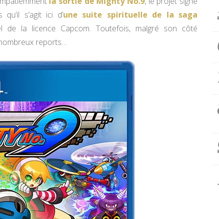
t impatiemment
la sortie de Mighty No.9
, le projet signé
qu’il s’agit ici d’
une suite spirituelle de la saga
nel de la licence Capcom. Toutefois, malgré son côté
ès nombreux reports…