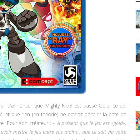
 fier d’annoncer que Mighty No.9 est passé Gold, ce qui
é, et que rien (en théorie) ne devrait décaler la date de
nce. Pour son créateur : «
A présent que le jeu est «gold»,
oir mettre le jeu entre vos mains , que ce soit via votre