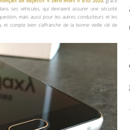
nonçait un objectif « zéro mort » d’ici 2020
, grâce
ans ses véhicules, qui devraient assurer une sécurité
question, mais aussi pour les autres conducteurs et les
 et compte bien s’affranchir de la bonne vieille clé de