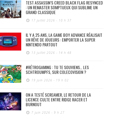
TEST ASSASSIN’S CREED BLACK FLAG RESYNCED
: UN REMASTER SOMPTUEUX QUI SUBLIME UN
GRAND CLASSIQUE
17 juillet 2026 - 10 h 37
IL Y A 25 ANS, LA GAME BOY ADVANCE RÉALISAIT
UN RÊVE DE JOUEURS : EMPORTER LA SUPER
NINTENDO PARTOUT
13 juillet 2026 - 14 h 48
#RÉTROGAMING : TU TE SOUVIENS… LES
SCHTROUMPFS, SUR COLECOVISION ?
19 juin 2026 - 19 h 02
ON A TESTÉ SCREAMER, LE RETOUR DE LA
LICENCE CULTE ENTRE RIDGE RACER ET
BURNOUT
7 juin 2026 - 9 h 27