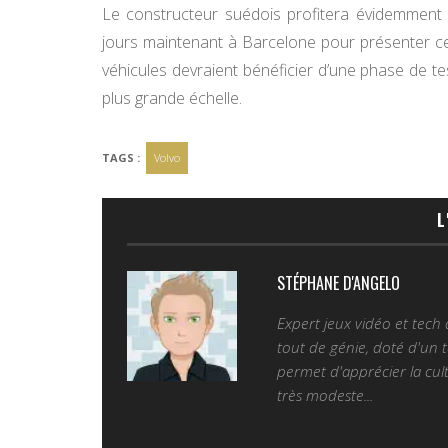
Le constructeur suédois profitera évidemmen
jours maintenant à Barcelone pour présenter ce
véhicules devraient bénéficier d’une phase de t
plus grande échelle.
TAGS :
Volvo
L
STÉPHANE D'ANGELO
Expert jeux vidéo et tech
tout de génie, doté d'un t
permet d'apprécier la cult
très modeste...