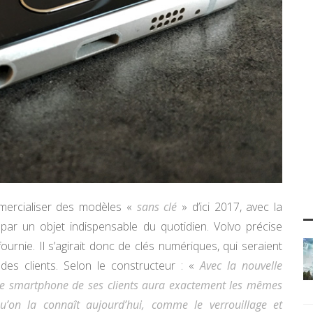
mmercialiser des modèles «
sans clé
» d’ici 2017, avec la
par un objet indispensable du quotidien. Volvo précise
urnie. Il s’agirait donc de clés numériques, qui seraient
des clients. Selon le constructeur : «
Avec la nouvelle
 le smartphone de ses clients aura exactement les mêmes
qu’on la connaît aujourd’hui, comme le verrouillage et