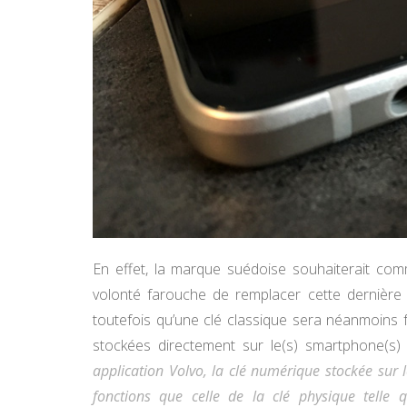
En effet, la marque suédoise souhaiterait co
volonté farouche de remplacer cette dernière 
toutefois qu’une clé classique sera néanmoins fo
stockées directement sur le(s) smartphone(s) 
application Volvo, la clé numérique stockée sur
fonctions que celle de la clé physique telle 