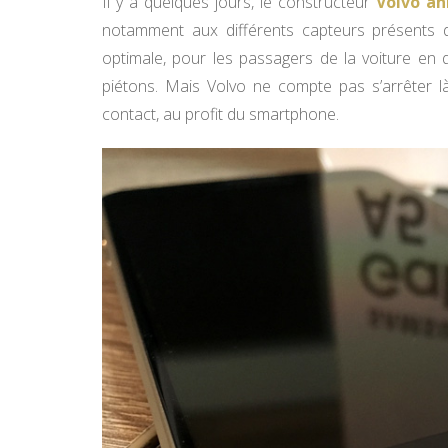
Il y a quelques jours, le constructeur
Volvo an
notamment aux différents capteurs présents d
optimale, pour les passagers de la voiture en 
piétons. Mais Volvo ne compte pas s’arrêter là,
contact, au profit du smartphone.