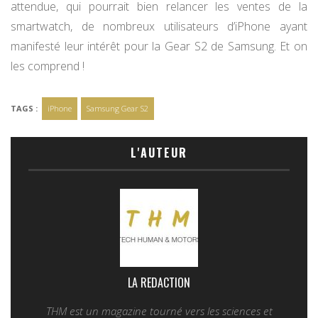
attendue, qui pourrait bien relancer les ventes de la
smartwatch, de nombreux utilisateurs d’iPhone ayant
manifesté leur intérêt pour la Gear S2 de Samsung. Et on
les comprend !
TAGS :
iPhone
Samsung Gear S2
L'AUTEUR
LA REDACTION
THM est un magazine tourné vers les sciences et