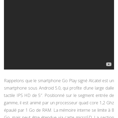
Rappelons que le smartphone Go Play signé Alcatel est un
smartphone sous Android 5.0, qui profite d’une large dalle
tactile IPS HD de 5″. Positionné sur le segment entrée de
gamme, il est animé par un processeur quad core 1,2 Ghz
épaulé par 1 Go de RAM. La mémoire interne se limite à 8
Go, mais peut être étendue via carte microSD. La section