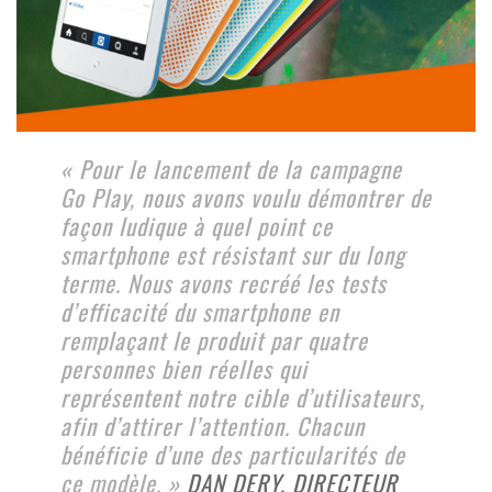
« Pour le lancement de la campagne
Go Play, nous avons voulu démontrer de
façon ludique à quel point ce
smartphone est résistant sur du long
terme. Nous avons recréé les tests
d’efficacité du smartphone en
remplaçant le produit par quatre
personnes bien réelles qui
représentent notre cible d’utilisateurs,
afin d’attirer l’attention. Chacun
bénéficie d’une des particularités de
ce modèle. »
DAN DERY, DIRECTEUR