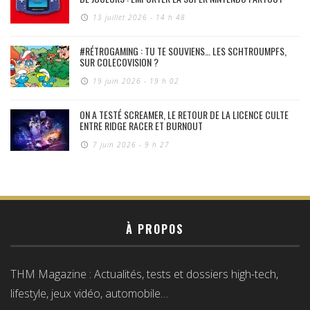
13 juillet 2026 - 14 h 48
#RÉTROGAMING : TU TE SOUVIENS… LES SCHTROUMPFS,
SUR COLECOVISION ?
19 juin 2026 - 19 h 02
ON A TESTÉ SCREAMER, LE RETOUR DE LA LICENCE CULTE
ENTRE RIDGE RACER ET BURNOUT
7 juin 2026 - 9 h 27
À PROPOS
THM Magazine : Actualités, tests et dossiers high-tech,
lifestyle, jeux vidéo, automobile…