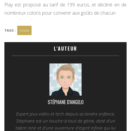
Play est proposé au tarif de 199 euros, et décliné en de
nombreux coloris pour convenir aux goûts de chacun.
TAGS :
Alcatel
L'AUTEUR
STÉPHANE D'ANGELO
Expert jeux vidéo et tech depuis sa tendre enfance,
Stéphane est un touche-à-tout de génie, doté d'un
talent inné et d'une ouverture d'esprit infinie qui lui