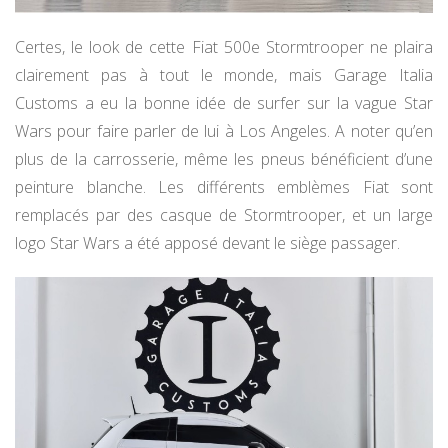
Certes, le look de cette Fiat 500e Stormtrooper ne plaira
clairement pas à tout le monde, mais Garage Italia
Customs a eu la bonne idée de surfer sur la vague Star
Wars pour faire parler de lui à Los Angeles. A noter qu’en
plus de la carrosserie, même les pneus bénéficient d’une
peinture blanche. Les différents emblèmes Fiat sont
remplacés par des casque de Stormtrooper, et un large
logo Star Wars a été apposé devant le siège passager.