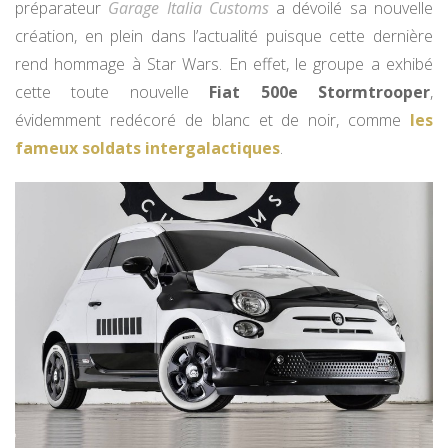
préparateur
Garage Italia Customs
a dévoilé sa nouvelle
création, en plein dans l’actualité puisque cette dernière
rend hommage à Star Wars. En effet, le groupe a exhibé
cette toute nouvelle
Fiat 500e Stormtrooper
,
évidemment redécoré de blanc et de noir, comme
les
fameux soldats intergalactiques
.