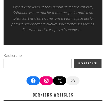
Expert jeux vidéo et tech depuis sa tendre enfance,
Stéphane est un touche-à-tout de génie, doté d'un
talent inné et d'une ouverture d'esprit infinie qui lui
permet d'apprécier la culture sous toutes ses formes.
En revanche, il n'est pas très modeste...
Rechercher
RECHERCHER
Facebook
Instagram
X
Google News
DERNIERS ARTICLES