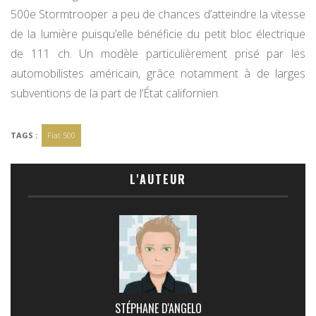
500e Stormtrooper a peu de chances d’atteindre la vitesse
de la lumière puisqu’elle bénéficie du petit bloc électrique
de 111 ch. Un modèle particulièrement prisé par les
automobilistes américain, grâce notamment à de larges
subventions de la part de l’État californien.
TAGS :
Fiat 500
L'AUTEUR
STÉPHANE D'ANGELO