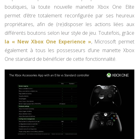
boutiques, la toute nouvelle manette Xbox One Elite
permet d’être totalement reconfigurée par ses heureux
propriétaires, afin de (re)disposer les actions liées aux
différents boutons selon leur style de jeu. Toutefois, grâce
la « New Xbox One Experience »
, Microsoft permet
également à tous les possesseurs d’une manette Xbox
One standard de bénéficier de cette fonctionnalité.