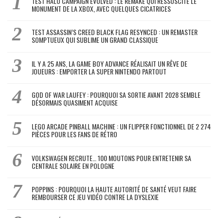
TEST HALO CAMPAIGN EVOLVED : LE REMAKE QUI RESSUSCITE LE
MONUMENT DE LA XBOX, AVEC QUELQUES CICATRICES
TEST ASSASSIN’S CREED BLACK FLAG RESYNCED : UN REMASTER
SOMPTUEUX QUI SUBLIME UN GRAND CLASSIQUE
IL Y A 25 ANS, LA GAME BOY ADVANCE RÉALISAIT UN RÊVE DE
JOUEURS : EMPORTER LA SUPER NINTENDO PARTOUT
GOD OF WAR LAUFEY : POURQUOI SA SORTIE AVANT 2028 SEMBLE
DÉSORMAIS QUASIMENT ACQUISE
LEGO ARCADE PINBALL MACHINE : UN FLIPPER FONCTIONNEL DE 2 274
PIÈCES POUR LES FANS DE RÉTRO
VOLKSWAGEN RECRUTE… 100 MOUTONS POUR ENTRETENIR SA
CENTRALE SOLAIRE EN POLOGNE
POPPINS : POURQUOI LA HAUTE AUTORITÉ DE SANTÉ VEUT FAIRE
REMBOURSER CE JEU VIDÉO CONTRE LA DYSLEXIE