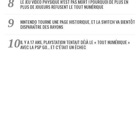
LE JEU VIDÉO PHYSIQUE N’EST PAS MORT ! POURQUOI DE PLUS EN
PLUS DE JOUEURS REFUSENT LE TOUT NUMÉRIQUE
NINTENDO TOURNE UNE PAGE HISTORIQUE, ET LA SWITCH VA BIENTÔT
DISPARAÎTRE DES RAYONS
IL Y A 17 ANS, PLAYSTATION TENTAIT DÉJÀ LE « TOUT NUMÉRIQUE »
AVEC LA PSP GO… ET C’ÉTAIT UN ÉCHEC