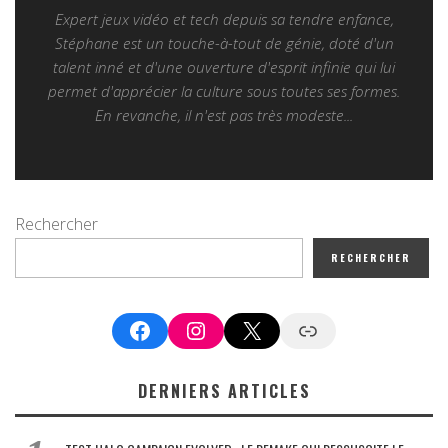
Expert jeux vidéo et tech depuis sa tendre enfance,
Stéphane est un touche-à-tout de génie, doté d'un
talent inné et d'une ouverture d'esprit infinie qui lui
permet d'apprécier la culture sous toutes ses formes.
En revanche, il n'est pas très modeste...
Rechercher
RECHERCHER
Facebook
Instagram
X
Google News
DERNIERS ARTICLES