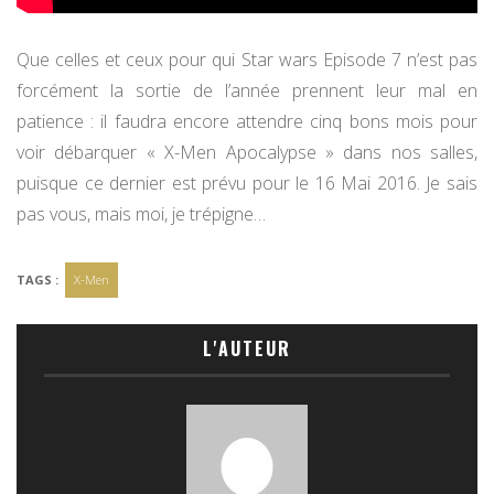
Que celles et ceux pour qui Star wars Episode 7 n’est pas
forcément la sortie de l’année prennent leur mal en
patience : il faudra encore attendre cinq bons mois pour
voir débarquer « X-Men Apocalypse » dans nos salles,
puisque ce dernier est prévu pour le 16 Mai 2016. Je sais
pas vous, mais moi, je trépigne…
TAGS :
X-Men
L'AUTEUR