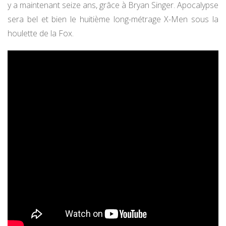
y a maintenant seize ans, grâce à Bryan Singer. Apocalypse
sera bel et bien le huitième long-métrage X-Men sous la
houlette de la Fox.