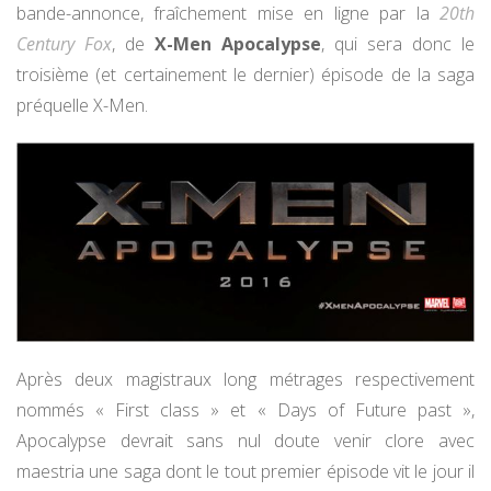
bande-annonce, fraîchement mise en ligne par la
20th
Century Fox
, de
X-Men Apocalypse
, qui sera donc le
troisième (et certainement le dernier) épisode de la saga
préquelle X-Men.
Après deux magistraux long métrages respectivement
nommés « First class » et « Days of Future past »,
Apocalypse devrait sans nul doute venir clore avec
maestria une saga dont le tout premier épisode vit le jour il