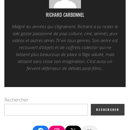
RICHARD CARBONNEL
Malgré les années qui s’égrainent, Richard a su rester le
sale gosse passionné de pop culture, ciné, animés, jeux
vidéos et autres séries TV en tous genres. Son antre est
recouvert d’objets et de coffrets collector qui ne
laissent plus beaucoup de place à l’âge adulte, mais
attisent sans cesse son imagination. C’est aussi un
fervent défenseur de débats post-films...
Rechercher
RECHERCHER