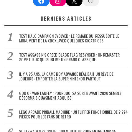
Facebook
Instagram
X
Google News
DERNIERS ARTICLES
TEST HALO CAMPAIGN EVOLVED : LE REMAKE QUI RESSUSCITE LE
MONUMENT DE LA XBOX, AVEC QUELQUES CICATRICES
TEST ASSASSIN’S CREED BLACK FLAG RESYNCED : UN REMASTER
SOMPTUEUX QUI SUBLIME UN GRAND CLASSIQUE
IL Y A 25 ANS, LA GAME BOY ADVANCE RÉALISAIT UN RÊVE DE
JOUEURS : EMPORTER LA SUPER NINTENDO PARTOUT
GOD OF WAR LAUFEY : POURQUOI SA SORTIE AVANT 2028 SEMBLE
DÉSORMAIS QUASIMENT ACQUISE
LEGO ARCADE PINBALL MACHINE : UN FLIPPER FONCTIONNEL DE 2 274
PIÈCES POUR LES FANS DE RÉTRO
VOLKSWAGEN RECRUTE… 100 MOUTONS POUR ENTRETENIR SA