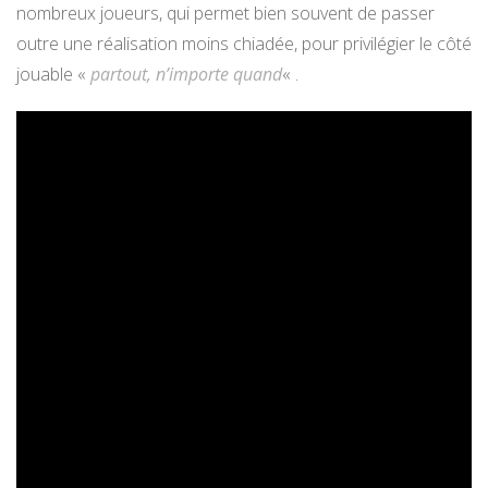
nombreux joueurs, qui permet bien souvent de passer
outre une réalisation moins chiadée, pour privilégier le côté
jouable «
partout, n’importe quand
« .