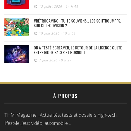
13 juillet 2026 - 14 h 48
#RÉTROGAMING : TU TE SOUVIENS… LES SCHTROUMPFS,
SUR COLECOVISION ?
19 juin 2026 - 19 h 02
ON A TESTÉ SCREAMER, LE RETOUR DE LA LICENCE CULTE
ENTRE RIDGE RACER ET BURNOUT
7 juin 2026 - 9 h 27
À PROPOS
THM Magazine : Actualités, tests et dossiers high-tech,
lifestyle, jeux vidéo, automobile…