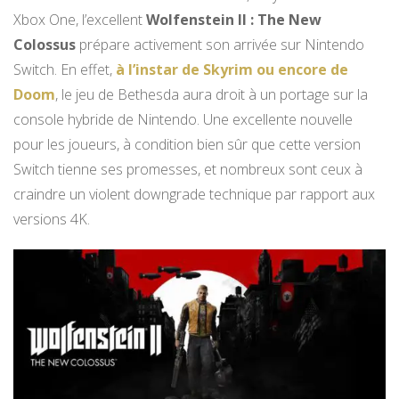
Xbox One, l’excellent
Wolfenstein II : The New
Colossus
prépare activement son arrivée sur Nintendo
Switch. En effet,
à l’instar de Skyrim ou encore de
Doom
, le jeu de Bethesda aura droit à un portage sur la
console hybride de Nintendo. Une excellente nouvelle
pour les joueurs, à condition bien sûr que cette version
Switch tienne ses promesses, et nombreux sont ceux à
craindre un violent downgrade technique par rapport aux
versions 4K.