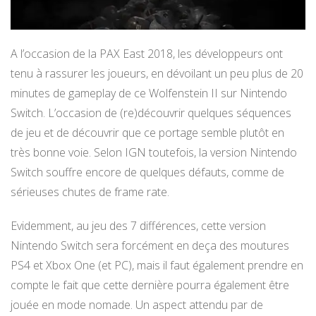
A l’occasion de la PAX East 2018, les développeurs ont
tenu à rassurer les joueurs, en dévoilant un peu plus de 20
minutes de gameplay de ce Wolfenstein II sur Nintendo
Switch. L’occasion de (re)découvrir quelques séquences
de jeu et de découvrir que ce portage semble plutôt en
très bonne voie. Selon IGN toutefois, la version Nintendo
Switch souffre encore de quelques défauts, comme de
sérieuses chutes de frame rate.
Evidemment, au jeu des 7 différences, cette version
Nintendo Switch sera forcément en deça des moutures
PS4 et Xbox One (et PC), mais il faut également prendre en
compte le fait que cette dernière pourra également être
jouée en mode nomade. Un aspect attendu par de