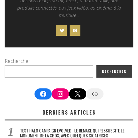
des avis relatifs au high-tech, à l’automobile, aux
produits connectés, aux jeux vidéo, au cinéma, à la
musique...
Rechercher
RECHERCHER
Facebook
Instagram
X
Google News
DERNIERS ARTICLES
TEST HALO CAMPAIGN EVOLVED : LE REMAKE QUI RESSUSCITE LE
MONUMENT DE LA XBOX, AVEC QUELQUES CICATRICES