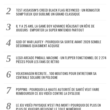
TEST ASSASSIN’S CREED BLACK FLAG RESYNCED : UN REMASTER
SOMPTUEUX QUI SUBLIME UN GRAND CLASSIQUE
IL Y A 25 ANS, LA GAME BOY ADVANCE RÉALISAIT UN RÊVE DE
JOUEURS : EMPORTER LA SUPER NINTENDO PARTOUT
GOD OF WAR LAUFEY : POURQUOI SA SORTIE AVANT 2028 SEMBLE
DÉSORMAIS QUASIMENT ACQUISE
LEGO ARCADE PINBALL MACHINE : UN FLIPPER FONCTIONNEL DE 2 274
PIÈCES POUR LES FANS DE RÉTRO
VOLKSWAGEN RECRUTE… 100 MOUTONS POUR ENTRETENIR SA
CENTRALE SOLAIRE EN POLOGNE
POPPINS : POURQUOI LA HAUTE AUTORITÉ DE SANTÉ VEUT FAIRE
REMBOURSER CE JEU VIDÉO CONTRE LA DYSLEXIE
LE JEU VIDÉO PHYSIQUE N’EST PAS MORT ! POURQUOI DE PLUS EN
PLUS DE JOUEURS REFUSENT LE TOUT NUMÉRIQUE