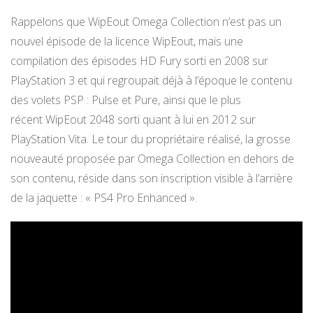
Rappelons que WipEout Omega Collection n’est pas un
nouvel épisode de la licence WipEout, mais une
compilation des épisodes HD Fury sorti en 2008 sur
PlayStation 3 et qui regroupait déjà à l’époque le contenu
des volets PSP : Pulse et Pure, ainsi que le plus
récent WipEout 2048 sorti quant à lui en 2012 sur
PlayStation Vita. Le tour du propriétaire réalisé, la grosse
nouveauté proposée par Omega Collection en dehors de
son contenu, réside dans son inscription visible à l’arrière
de la jaquette : « PS4 Pro Enhanced ».