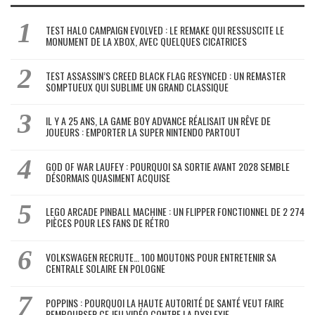
TEST HALO CAMPAIGN EVOLVED : LE REMAKE QUI RESSUSCITE LE
MONUMENT DE LA XBOX, AVEC QUELQUES CICATRICES
TEST ASSASSIN’S CREED BLACK FLAG RESYNCED : UN REMASTER
SOMPTUEUX QUI SUBLIME UN GRAND CLASSIQUE
IL Y A 25 ANS, LA GAME BOY ADVANCE RÉALISAIT UN RÊVE DE
JOUEURS : EMPORTER LA SUPER NINTENDO PARTOUT
GOD OF WAR LAUFEY : POURQUOI SA SORTIE AVANT 2028 SEMBLE
DÉSORMAIS QUASIMENT ACQUISE
LEGO ARCADE PINBALL MACHINE : UN FLIPPER FONCTIONNEL DE 2 274
PIÈCES POUR LES FANS DE RÉTRO
VOLKSWAGEN RECRUTE… 100 MOUTONS POUR ENTRETENIR SA
CENTRALE SOLAIRE EN POLOGNE
POPPINS : POURQUOI LA HAUTE AUTORITÉ DE SANTÉ VEUT FAIRE
REMBOURSER CE JEU VIDÉO CONTRE LA DYSLEXIE