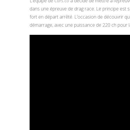
L’équipe de
Cars.co
a décidé de mettre à l’épreu
dans une épreuve de drag race. Le principe est si
fort en départ arrêté. L’occasion de découvrir qu
démarrage, avec une puissance de 220 ch pour l