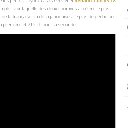
ve les petites Toyota Yarais GRMN et
Renault Clio RS 18
mple : voir laquelle des deux sportives accélère le plus
i de la française ou de la japonaise a le plus de pêche au
a première et 212 ch pour la seconde.