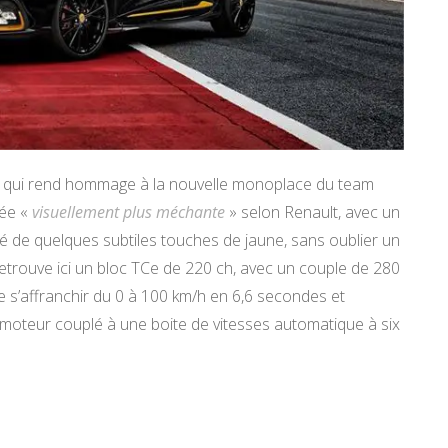
le qui rend hommage à la nouvelle monoplace du team
tée «
visuellement plus méchante
» selon Renault, avec un
sé de quelques subtiles touches de jaune, sans oublier un
retrouve ici un bloc TCe de 220 ch, avec un couple de 280
 s’affranchir du 0 à 100 km/h en 6,6 secondes et
n moteur couplé à une boite de vitesses automatique à six