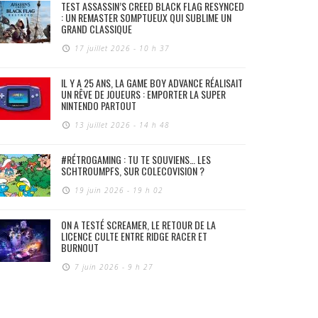
TEST ASSASSIN’S CREED BLACK FLAG RESYNCED
: UN REMASTER SOMPTUEUX QUI SUBLIME UN
GRAND CLASSIQUE
17 juillet 2026 - 10 h 37
IL Y A 25 ANS, LA GAME BOY ADVANCE RÉALISAIT
UN RÊVE DE JOUEURS : EMPORTER LA SUPER
NINTENDO PARTOUT
13 juillet 2026 - 14 h 48
#RÉTROGAMING : TU TE SOUVIENS… LES
SCHTROUMPFS, SUR COLECOVISION ?
19 juin 2026 - 19 h 02
ON A TESTÉ SCREAMER, LE RETOUR DE LA
LICENCE CULTE ENTRE RIDGE RACER ET
BURNOUT
7 juin 2026 - 9 h 27