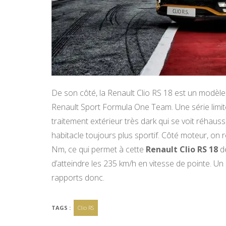
De son côté, la Renault Clio RS 18 est un modè
Renault Sport Formula One Team. Une série limi
traitement extérieur très dark qui se voit réhaus
habitacle toujours plus sportif. Côté moteur, on 
Nm, ce qui permet à cette
Renault Clio RS 18
de
d’atteindre les 235 km/h en vitesse de pointe. U
rapports donc.
TAGS :
Clio RS