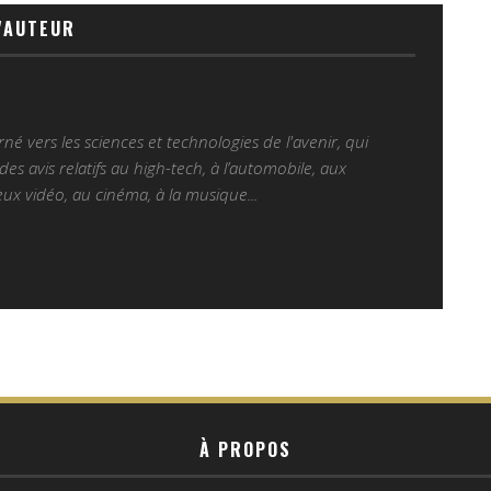
'AUTEUR
é vers les sciences et technologies de l'avenir, qui
es avis relatifs au high-tech, à l’automobile, aux
ux vidéo, au cinéma, à la musique...
À PROPOS