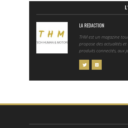
L
LA REDACTION
THM est un magazine tourn
propose des actualités et d
produits connectés, aux je