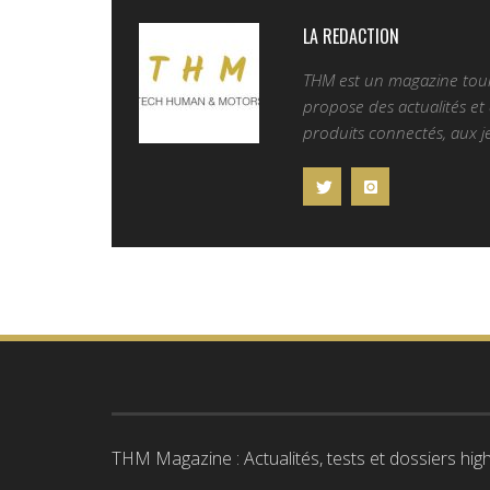
LA REDACTION
THM est un magazine tourn
propose des actualités et d
produits connectés, aux je
THM Magazine : Actualités, tests et dossiers high-