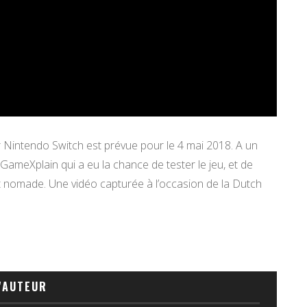
 Nintendo Switch est prévue pour le 4 mai 2018. A un
 GameXplain qui a eu la chance de tester le jeu, et de
nomade. Une vidéo capturée à l’occasion de la Dutch
'AUTEUR