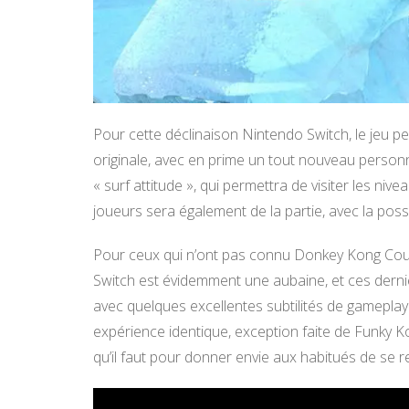
Pour cette déclinaison Nintendo Switch, le jeu p
originale, avec en prime un tout nouveau personna
« surf attitude », qui permettra de visiter les n
joueurs sera également de la partie, avec la possi
Pour ceux qui n’ont pas connu Donkey Kong Count
Switch est évidemment une aubaine, et ces dernie
avec quelques excellentes subtilités de gameplay.
expérience identique, exception faite de Funky 
qu’il faut pour donner envie aux habitués de se 