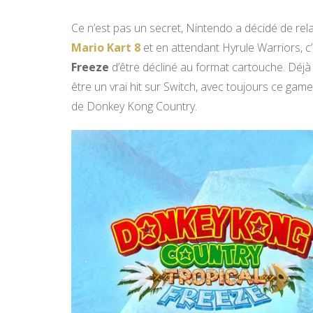
Ce n’est pas un secret, Nintendo a décidé de rel
Mario Kart 8
et en attendant Hyrule Warriors, c
Freeze
d’être décliné au format cartouche. Déjà 
être un vrai hit sur Switch, avec toujours ce ga
de Donkey Kong Country.