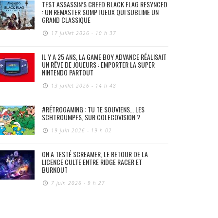
TEST ASSASSIN’S CREED BLACK FLAG RESYNCED
: UN REMASTER SOMPTUEUX QUI SUBLIME UN
GRAND CLASSIQUE
17 juillet 2026 - 10 h 37
IL Y A 25 ANS, LA GAME BOY ADVANCE RÉALISAIT
UN RÊVE DE JOUEURS : EMPORTER LA SUPER
NINTENDO PARTOUT
13 juillet 2026 - 14 h 48
#RÉTROGAMING : TU TE SOUVIENS… LES
SCHTROUMPFS, SUR COLECOVISION ?
19 juin 2026 - 19 h 02
ON A TESTÉ SCREAMER, LE RETOUR DE LA
LICENCE CULTE ENTRE RIDGE RACER ET
BURNOUT
7 juin 2026 - 9 h 27