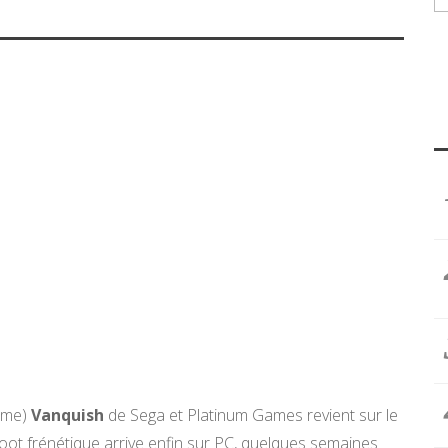
sime)
Vanquish
de Sega et Platinum Games revient sur le
hoot frénétique arrive enfin sur PC, quelques semaines