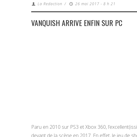
La Redaction
/
26 mai 2017 - 8 h 21
VANQUISH ARRIVE ENFIN SUR PC
Paru en 2010 sur PS3 et Xbox 360, l’excellent(is
devant de la scène en 2017. En effet, le jeu de s