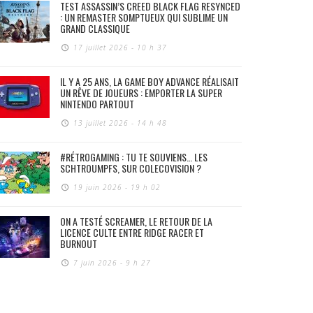
TEST ASSASSIN’S CREED BLACK FLAG RESYNCED
: UN REMASTER SOMPTUEUX QUI SUBLIME UN
GRAND CLASSIQUE
17 juillet 2026 - 10 h 37
IL Y A 25 ANS, LA GAME BOY ADVANCE RÉALISAIT
UN RÊVE DE JOUEURS : EMPORTER LA SUPER
NINTENDO PARTOUT
13 juillet 2026 - 14 h 48
#RÉTROGAMING : TU TE SOUVIENS… LES
SCHTROUMPFS, SUR COLECOVISION ?
19 juin 2026 - 19 h 02
ON A TESTÉ SCREAMER, LE RETOUR DE LA
LICENCE CULTE ENTRE RIDGE RACER ET
BURNOUT
7 juin 2026 - 9 h 27