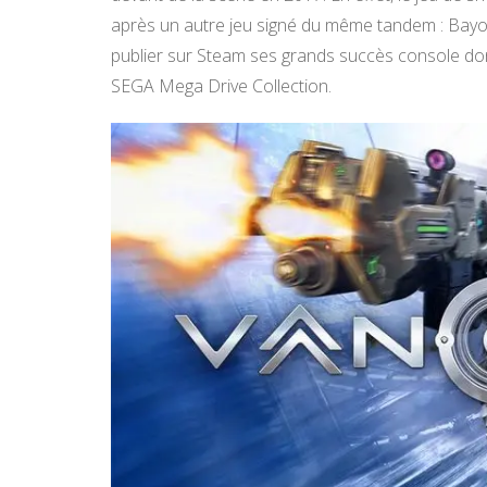
après un autre jeu signé du même tandem : Bayon
publier sur Steam ses grands succès console dont
SEGA Mega Drive Collection.