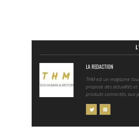
L
LA REDACTION
THM est un magazine tourn
propose des actualités et d
produits connectés, aux je