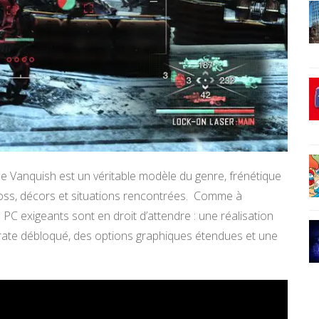
e Vanquish est un véritable modèle du genre, frénétique
boss, décors et situations rencontrées. Comme à
PC exigeants sont en droit d’attendre : une réalisation
erate débloqué, des options graphiques étendues et une