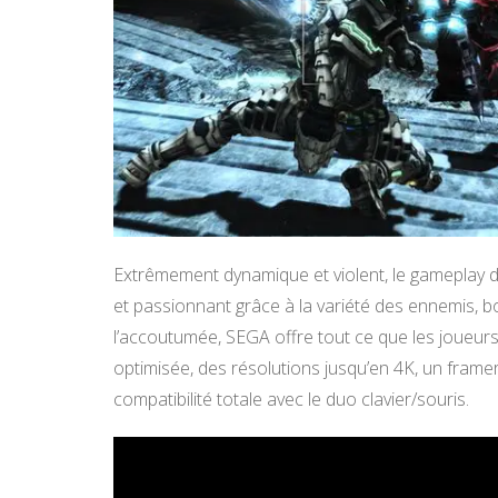
Extrêmement dynamique et violent, le gameplay d
et passionnant grâce à la variété des ennemis, 
l’accoutumée, SEGA offre tout ce que les joueurs 
optimisée, des résolutions jusqu’en 4K, un fram
compatibilité totale avec le duo clavier/souris.