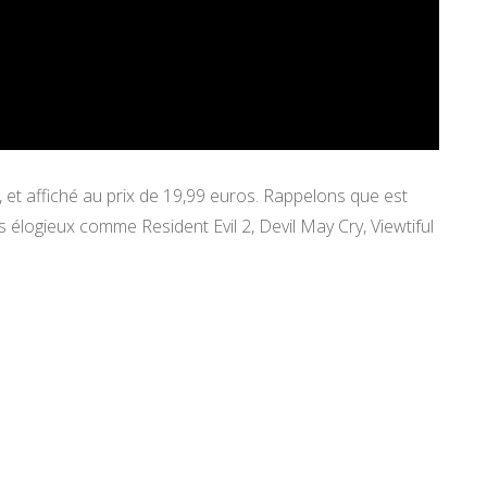
 et affiché au prix de 19,99 euros. Rappelons que est
 élogieux comme Resident Evil 2, Devil May Cry, Viewtiful