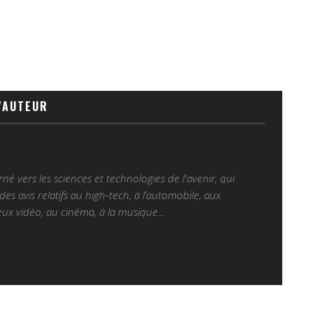
'AUTEUR
é vers les sciences et technologies de l'avenir, qui
es avis relatifs au high-tech, à l’automobile, aux
ux vidéo, au cinéma, à la musique...