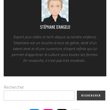
STÉPHANE D'ANGELO
Expert jeux vidéo et tech depuis sa tendre enfance,
Stéphane est un touche-à-tout de génie, doté d'un
talent inné et d'une ouverture d'esprit infinie qui lui
permet d'apprécier la culture sous toutes ses formes.
En revanche, il n'est pas très modeste...
Rechercher
RECHERCHER