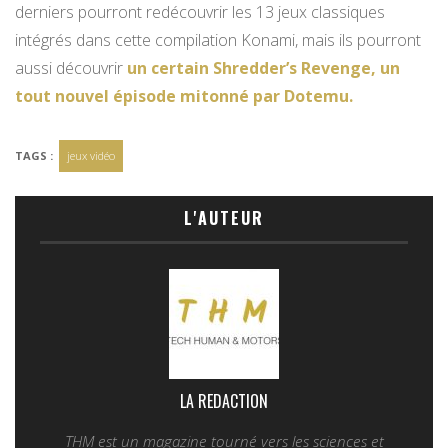
derniers pourront redécouvrir les 13 jeux classiques
intégrés dans cette compilation Konami, mais ils pourront
aussi découvrir
un certain Shredder’s Revenge, un
tout nouvel épisode mitonné par Dotemu.
TAGS :
jeux vidéo
L'AUTEUR
LA REDACTION
THM est un magazine tourné vers les sciences et