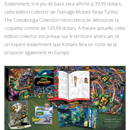
Evidemment, si le jeu de base sera affiché à 39,99 dollars,
cette édition collector de Teenage Mutant Ninja Turtles :
The Cowabunga Collection nécessitera de débourser la
coquette somme de 149,99 dollars. A l’heure actuelle, cette
édition collector est prévue sur le territoire américain, et
on espère évidemment que Konami fera en sorte de la
proposer également en Europe.