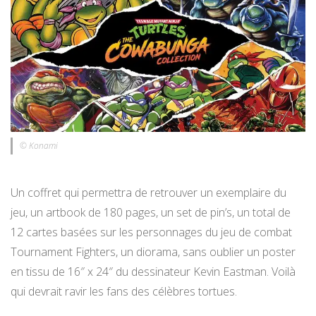
© Konami
Un coffret qui permettra de retrouver un exemplaire du
jeu, un artbook de 180 pages, un set de pin’s, un total de
12 cartes basées sur les personnages du jeu de combat
Tournament Fighters, un diorama, sans oublier un poster
en tissu de 16″ x 24″ du dessinateur Kevin Eastman. Voilà
qui devrait ravir les fans des célèbres tortues.