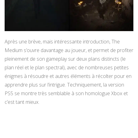
Après une brève, mais intéressante introduction, The
Medium s’ouvre davantage au joueur, et permet de profiter
pleinement de son gameplay sur deux plans distincts (le
plan réel et le plan spectral), avec de nombreuses petites
énigmes à résoudre et autres éléments à récolter pour en
apprendre plus sur l’intrigue. Techniquement, la version
PS5 se montre très semblable à son homologue Xbox et
c’est tant mieux.