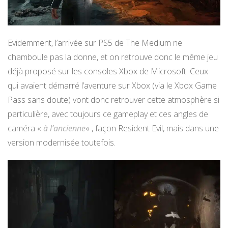
Evidemment, l’arrivée sur PS5 de The Medium ne
chamboule pas la donne, et on retrouve donc le même jeu
déjà proposé sur les consoles Xbox de Microsoft. Ceux
qui avaient démarré l’aventure sur Xbox (via le Xbox Game
Pass sans doute) vont donc retrouver cette atmosphère si
particulière, avec toujours ce gameplay et ces angles de
caméra «
à l’ancienne
« , façon Resident Evil, mais dans une
version modernisée toutefois.