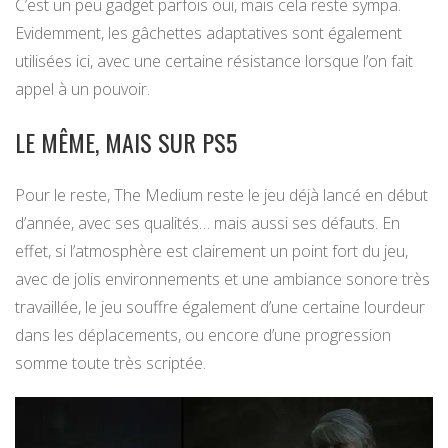
C’est un peu gadget parfois oui, mais cela reste sympa.
Evidemment, les gâchettes adaptatives sont également
utilisées ici, avec une certaine résistance lorsque l’on fait
appel à un pouvoir.
LE MÊME, MAIS SUR PS5
Pour le reste, The Medium reste le jeu déjà lancé en début
d’année, avec ses qualités… mais aussi ses défauts. En
effet, si l’atmosphère est clairement un point fort du jeu,
avec de jolis environnements et une ambiance sonore très
travaillée, le jeu souffre également d’une certaine lourdeur
dans les déplacements, ou encore d’une progression
somme toute très scriptée.