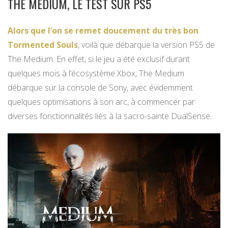
THE MEDIUM, LE TEST SUR PS5
Alors que l’on se remet doucement du très bon
Tormented Souls
, voilà que débarque la version PS5 de
The Medium. En effet, si le jeu a été exclusif durant
quelques mois à l’écosystème Xbox, The Medium
débarque sur la console de Sony, avec évidemment
quelques optimisations à son arc, à commencer par
diverses fonctionnalités liés à la sacro-sainte DualSense.