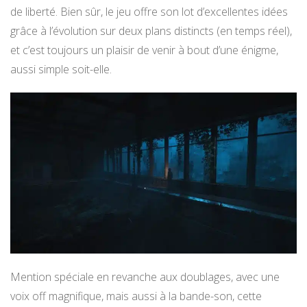
de liberté. Bien sûr, le jeu offre son lot d’excellentes idées
grâce à l’évolution sur deux plans distincts (en temps réel),
et c’est toujours un plaisir de venir à bout d’une énigme,
aussi simple soit-elle.
Mention spéciale en revanche aux doublages, avec une
voix off magnifique, mais aussi à la bande-son, cette