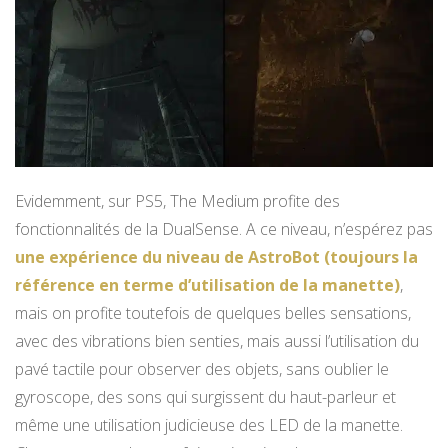
Evidemment, sur PS5, The Medium profite des
fonctionnalités de la DualSense. A ce niveau, n’espérez pas
une expérience du niveau de AstroBot (toujours la
référence en terme d’utilisation de la manette)
,
mais on profite toutefois de quelques belles sensations,
avec des vibrations bien senties, mais aussi l’utilisation du
pavé tactile pour observer des objets, sans oublier le
gyroscope, des sons qui surgissent du haut-parleur et
même une utilisation judicieuse des LED de la manette.