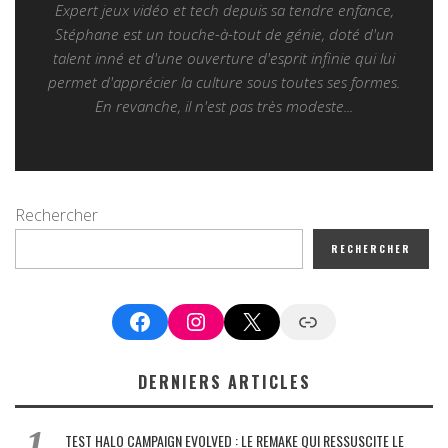
Expert jeux vidéo et tech depuis sa tendre enfance,
Stéphane est un touche-à-tout de génie, doté d'un
talent inné et d'une ouverture d'esprit infinie qui lui
permet d'apprécier la culture sous toutes ses formes.
En revanche, il n'est pas très modeste...
Rechercher
RECHERCHER
Facebook
Instagram
X
Google News
DERNIERS ARTICLES
TEST HALO CAMPAIGN EVOLVED : LE REMAKE QUI RESSUSCITE LE