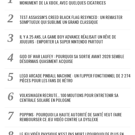
MONUMENT DE LA XBOX, AVEC QUELQUES CICATRICES
TEST ASSASSIN’S CREED BLACK FLAG RESYNCED : UN REMASTER
SOMPTUEUX QUI SUBLIME UN GRAND CLASSIQUE
IL Y A 25 ANS, LA GAME BOY ADVANCE RÉALISAIT UN RÊVE DE
JOUEURS : EMPORTER LA SUPER NINTENDO PARTOUT
GOD OF WAR LAUFEY : POURQUOI SA SORTIE AVANT 2028 SEMBLE
DÉSORMAIS QUASIMENT ACQUISE
LEGO ARCADE PINBALL MACHINE : UN FLIPPER FONCTIONNEL DE 2 274
PIÈCES POUR LES FANS DE RÉTRO
VOLKSWAGEN RECRUTE… 100 MOUTONS POUR ENTRETENIR SA
CENTRALE SOLAIRE EN POLOGNE
POPPINS : POURQUOI LA HAUTE AUTORITÉ DE SANTÉ VEUT FAIRE
REMBOURSER CE JEU VIDÉO CONTRE LA DYSLEXIE
LE JEU VIDÉO PHYSIQUE N’EST PAS MORT ! POURQUOI DE PLUS EN