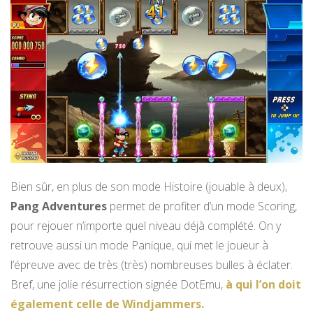
Bien sûr, en plus de son mode Histoire (jouable à deux),
Pang Adventures
permet de profiter d’un mode Scoring,
pour rejouer n’importe quel niveau déjà complété. On y
retrouve aussi un mode Panique, qui met le joueur à
l’épreuve avec de très (très) nombreuses bulles à éclater.
Bref, une jolie résurrection signée DotEmu,
à qui l’on doit
également celle de Windjammers.