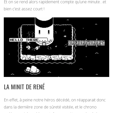
Et on se rend alors rapidement compte qu’une minute…et
bien c’est assez court !
LA MINIT DE RENÉ
En effet, à peine notre héros décédé, on réapparait donc
dans la dernière zone de sûreté visitée, et le chrono