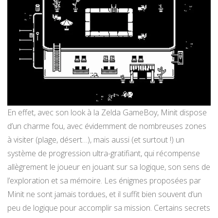
En effet, avec son look à la Zelda GameBoy, Minit dispose
d’un charme fou, avec évidemment de nombreuses zones
à visiter (plage, désert…), mais aussi (et surtout !) un
système de progression ultra-gratifiant, qui récompense
allègrement le joueur en jouant sur sa logique, son sens de
l’exploration et sa mémoire. Les énigmes proposées par
Minit ne sont jamais tordues, et il suffit bien souvent d’un
peu de logique pour accomplir sa mission. Certains secrets