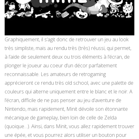
Graphiquement, il s’agit donc de retrouver un jeu au look
très simpliste, mais au rendu très (très) réussi, qui permet,
à l’aide de seulement deux ou trois éléments à l’écran, de
plonger le joueur au coeur d’un décor parfaitement
reconnaissable. Les amateurs de retrogaming
apprécieront ce rendu très old school, avec une palette de
couleurs qui alterne uniquement entre le blanc et le noir. A
l’écran, difficile de ne pas penser au jeu d’aventure de
Nintendo, mais rapidement, Minit dévoile son étonnante
mécanique de gameplay, bien loin de celle de Zelda
(quoique…). Ainsi, dans Minit, vous allez rapidement trouver
une épée, et vous pourrez alors utiliser un bouton pour