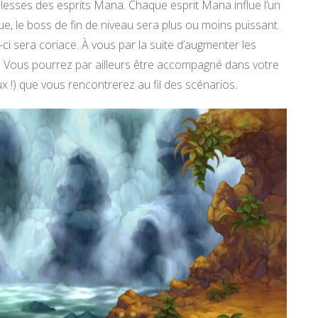
lesses des esprits Mana. Chaque esprit Mana influe l’un
ique, le boss de fin de niveau sera plus ou moins puissant.
i-ci sera coriace. À vous par la suite d’augmenter les
r. Vous pourrez par ailleurs être accompagné dans votre
x !) que vous rencontrerez au fil des scénarios.