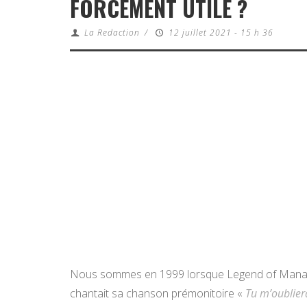
FORCÉMENT UTILE ?
La Redaction
/
12 juillet 2021 - 15 h 36
Nous sommes en 1999 lorsque Legend of Mana so
chantait sa chanson prémonitoire «
Tu m’oublier