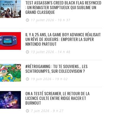
TEST ASSASSIN’S CREED BLACK FLAG RESYNCED
: UN REMASTER SOMPTUEUX QUI SUBLIME UN
GRAND CLASSIQUE
17 juillet 2026 - 10 h 37
IL Y A 25 ANS, LA GAME BOY ADVANCE RÉALISAIT
UN RÊVE DE JOUEURS : EMPORTER LA SUPER
NINTENDO PARTOUT
13 juillet 2026 - 14 h 48
#RÉTROGAMING : TU TE SOUVIENS… LES
SCHTROUMPFS, SUR COLECOVISION ?
19 juin 2026 - 19 h 02
ON A TESTÉ SCREAMER, LE RETOUR DE LA
LICENCE CULTE ENTRE RIDGE RACER ET
BURNOUT
7 juin 2026 - 9 h 27