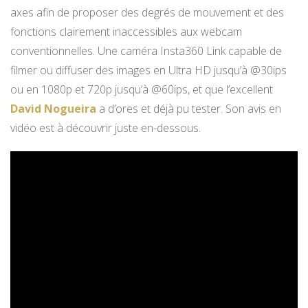
axes afin de proposer des degrés de mouvement et des
fonctions clairement inaccessibles aux webcam
conventionnelles. Une caméra Insta360 Link capable de
filmer ou diffuser des images en Ultra HD jusqu’à @30ips
ou en 1080p et 720p jusqu’à @60ips, et que l’excellent
David Nogueira
a d’ores et déjà pu tester. Son avis en
vidéo est à découvrir juste en-dessous.