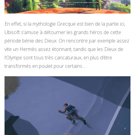
En effet, si la mythologie Grecque est bien de la partie ici,
Ubisoft s’amuse à détourner les grands héros de cette
période bénie des Dieux. On rencontre par exemple assez
vite un Hermès assez étonnant, tandis que les Dieux de
l’Olympe sont tous très caricaturaux, en plus d’être
transformés en poulet pour certains…