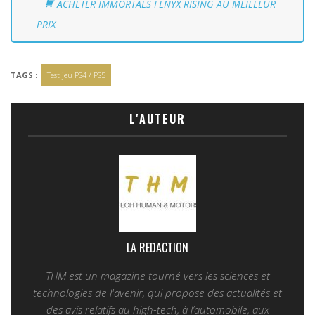
ACHETER IMMORTALS FENYX RISING AU MEILLEUR
PRIX
TAGS :
Test jeu PS4 / PS5
L'AUTEUR
LA REDACTION
THM est un magazine tourné vers les sciences et
technologies de l'avenir, qui propose des actualités et
des avis relatifs au high-tech, à l’automobile, aux