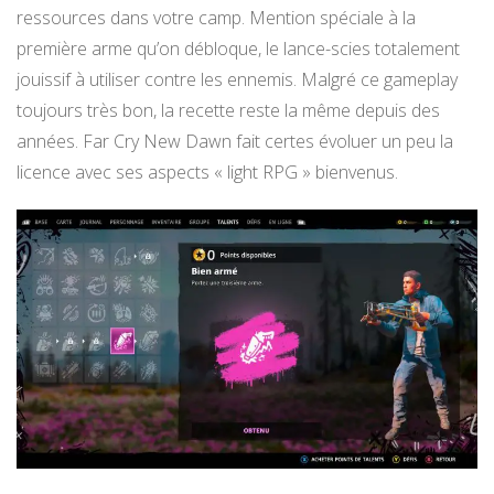
ressources dans votre camp. Mention spéciale à la
première arme qu’on débloque, le lance-scies totalement
jouissif à utiliser contre les ennemis. Malgré ce gameplay
toujours très bon, la recette reste la même depuis des
années. Far Cry New Dawn fait certes évoluer un peu la
licence avec ses aspects « light RPG » bienvenus.