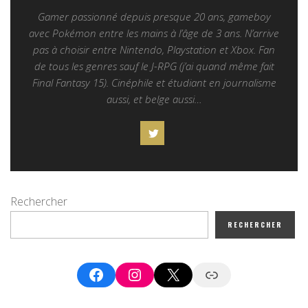
Gamer passionné depuis presque 20 ans, gameboy
avec Pokémon entre les mains à l’âge de 3 ans. N’arrive
pas à choisir entre Nintendo, Playstation et Xbox. Fan
de tous les genres sauf le J-RPG (j’ai quand même fait
Final Fantasy 15). Cinéphile et étudiant en journalisme
aussi, et belge aussi…
Rechercher
RECHERCHER
Facebook
Instagram
X
Google News